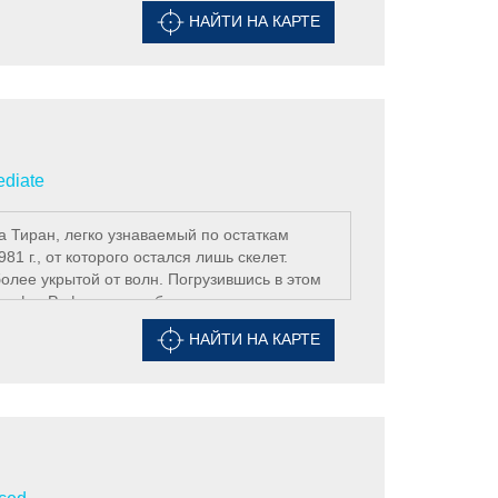
е подробного изучения.
НАЙТИ НА КАРТЕ
ediate
 Тиран, легко узнаваемый по остаткам
1 г., от которого остался лишь скелет.
олее укрытой от волн. Погрузившись в этом
рифа. Риф при этом будет по правую руку
я здесь с невысокими кораллами. Часто
НАЙТИ НА КАРТЕ
efin trevally), огромное количество
ифе нужно быть очень внимательным к
ите один из красивейших рифовых садом в