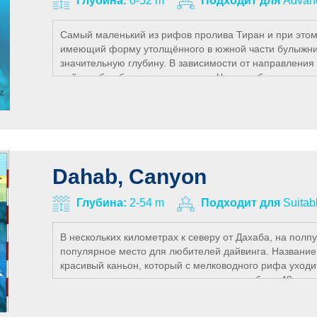
Глубина:
0-52 m
Подходит для
Advan
Самый маленький из рифов пролива Тиран и при этом,
имеющий форму утолщённого в южной части булыжника
значительную глубину. В зависимости от направления
дайв, либо обычное погружение. Чаще выбирается во
от течений. В северной части этого склона вы может
глубину расщелину. Знаменитый каньон (Thomas Reef
досягаемости рекреационного дайвинга, но исключит
полюбоваться его арками (первая из которых находитс
официально разрешённой для погружений в Египте. T
в окрестностях Шарм эль-Шейха. Черепахи, различные
Dahab, Canyon
дайверов на большинстве погружений. Немного везен
можно увидеть, особенно рано утром и акул – рифовы
Глубина:
2-54 m
Подходит для
Suitab
В нескольких километрах к северу от Дахаба, на полп
популярное место для любителей дайвинга. Название 
красивый каньон, который с мелководного рифа уходи
метров до выхода в открытое море на глубине 48 метр
мелкую лагуну (3 м), лежащую в нескольких шагах от
интересный дайвинг обеспечены.