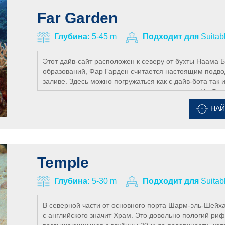
Far Garden
Глубина:
5-45 m
Подходит для
Suitab
Этот дайв-сайт расположен к северу от бухты Наама 
образований, Фар Гарден считается настоящим подвод
заливе. Здесь можно погружаться как с дайв-бота так 
надо учитывать при планировании маршрутов. На Фар
пирамид, расположенных между береговым рифом и о
НАЙ
примерно 15 метров и постепенно становится круче в
встречаются крылатки, цезии, рыба скорпион, рыба н
глубине всегда можно наблюдать за стаей зеркальных
Дайверы нашего клуба могут погружаться на этом дайв
Temple
Глубина:
5-30 m
Подходит для
Suitab
В северной части от основного порта Шарм-эль-Шейха
с английского значит Храм. Это довольно пологий р