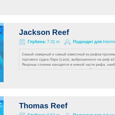
маленькие пещерки притягиваю дайверов для их боле
Jackson Reef
Глубина:
7-31 m
Подходит для
Interm
Самый северный и самый известный из рифов пролива
торгового судна Лара (Lara), выброшенного на риф в198
Якорные стоянки находятся в южной части рифа, наиб
месте, можно проплыть до юго-западной оконечности 
дайвера. Песчаные участки крутого склона чередуютс
можно встретить черепах, разнообразных каранксов (Blu
разноцветных рифовых рыб всех размеров. На этом р
течению. Именно благодаря течениям, здесь вы увид
Шарме.
Thomas Reef