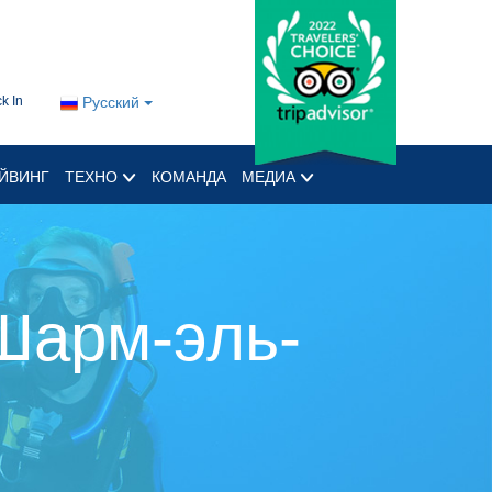
k In
Русский
ЙВИНГ
ТЕХНО
КОМАНДА
МЕДИА
Шарм-эль-