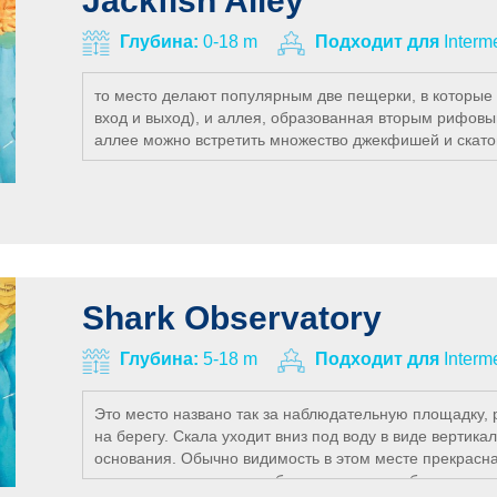
Jackfish Alley
песчаный склон.
Глубина:
0-18 m
Подходит для
Interm
то место делают популярным две пещерки, в которые
вход и выход), и аллея, образованная вторым рифов
аллее можно встретить множество джекфишей и скато
сад.
Это место расположено на северной оконечности Сина
популярно, как другие места погружений. Во время пр
увидите отвесную стену с большими гротами, напол
кораллами. В мелкой части стены можно найти массу б
голожаберники. Место идеально подходит для любит
Shark Observatory
Глубина:
5-18 m
Подходит для
Interm
Это место названо так за наблюдательную площадку,
на берегу. Скала уходит вниз под воду в виде вертика
основания. Обычно видимость в этом месте прекрасна
расстоянии от стены, то будет похоже, как будто вы 