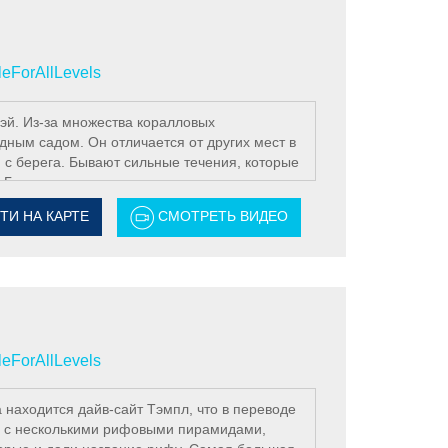
leForAllLevels
Бэй. Из-за множества коралловых
ным садом. Он отличается от других мест в
и с берега. Бывают сильные течения, которые
 Гардене целая серия огромных коралловых
брывом, который начинается на глубине
ТИ НА КАРТЕ
СМОТРЕТЬ ВИДЕО
 восточной направлении. В этом месте
аполеон, скаты, а в пещерке на небольшой
 рыбок (глассфиш).
-сайте прямо с берега.
leForAllLevels
 находится дайв-сайт Тэмпл, что в переводе
иф с несколькими рифовыми пирамидами,