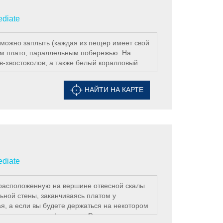
ediate
 можно заплыть (каждая из пещер имеет свой
ым плато, параллельным побережью. На
в-хвостоколов, а также белый коралловый
йского полоустрова и не настолько
НАЙТИ НА КАРТЕ
иятного погружения в течении здесь вы
ненными мелкими рыбешками и мягкими
еспозвоночных, таких как трубчатые черви и
елей макросъемки.
ediate
 расположенную на вершине отвесной скалы
льной стены, заканчиваясь платом у
я, а если вы будете держаться на некотором
погружаетесь в амфитеатре. Расщелины и