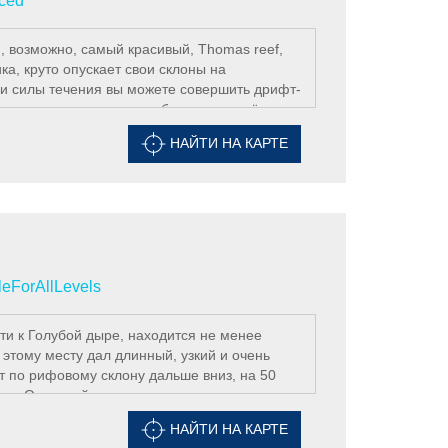
ced
 возможно, самый красивый, Thomas reef,
, круто опускает свои склоны на
 и силы течения вы можете совершить дрифт-
сточная сторона, как наиболее защищённая
е увидеть под вами уходящую на огромную
НАЙТИ НА КАРТЕ
 Canyon) находится вне пределов
ельная прозрачность воды даёт возможность
я уже на глубине 46 м) и с глубины 30 м,
homas Reef – один из самых густонаселённых
 виды груперов, каранксы встречают
ия – и в окружающей риф голубой воде
х или даже молотоголовую.
leForAllLevels
ути к Голубой дыре, находится не менее
этому месту дал длинный, узкий и очень
т по рифовому склону дальше вниз, на 50
ов. Основной вход к месту проходит через
 береговой линии. Захватывающий и
НАЙТИ НА КАРТЕ