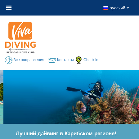
русский
Все направления
Контакты
Check In
Лучший дайвинг в Карибском регионе!