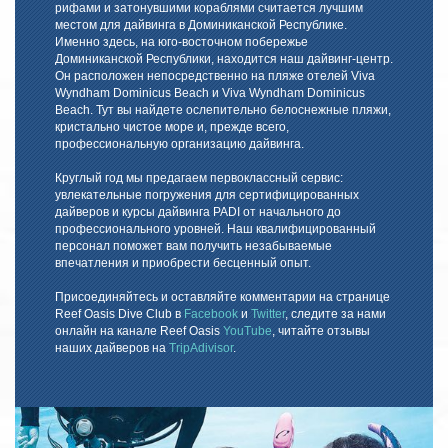
рифами и затонувшими кораблями считается лучшим
местом для дайвинга в Доминиканской Республике.
Именно здесь, на юго-восточном побережье
Доминиканской Республики, находится наш дайвинг-центр.
Он расположен непосредственно на пляже отелей Viva
Wyndham Dominicus Beach и Viva Wyndham Dominicus
Beach. Тут вы найдете ослепительно белоснежные пляжи,
кристально чистое море и, прежде всего,
профессиональную организацию дайвинга.
Круглый год мы предагаем первоклассный сервис:
увлекательные погружения для сертифицированных
дайверов и курсы дайвинга PADI от начального до
профессионального уровней. Наш квалифицированный
персонал поможет вам получить незабываемые
впечатления и приобрести бесценный опыт.
Присоединяйтесь и оставляйте комментарии на странице
Reef Oasis Dive Club в
Facebook
и
Twitter
, следите за нами
онлайн на канале Reef Oasis
YouTube
, читайте отзывы
наших дайверов на
TripAdivisor
.