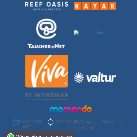
DSO-IFZA, IFZA Properties, Dubai Silicon
+971 50 950
6952
Oasis, UAE
Select Destination
Обращайтесь с запросами