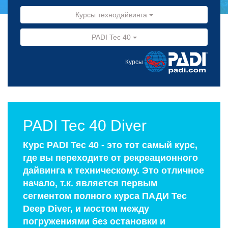
Курсы технодайвинга
PADI Tec 40
Курсы
PADI Tec 40 Diver
Курс PADI Tec 40 - это тот самый курс,
где вы переходите от рекреационного
дайвинга к техническому. Это отличное
начало, т.к. является первым
сегментом полного курса ПАДИ Tec
Deep Diver, и мостом между
погружениями без остановки и