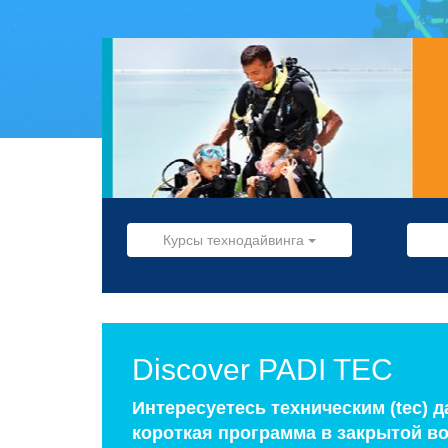
Курсы технодайвинга
Discover PADI TEC
Интересуетесь техническим (tec) да
короткая программа в закрытой в