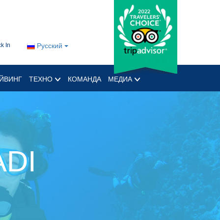
k In
Русский
ЙВИНГ
ТЕХНО
КОМАНДА
МЕДИА
ADI