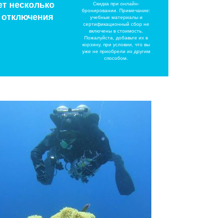
ет несколько
Скидка при онлайн-
бронировании. Примечание:
ы отключения
учебные материалы и
сертификационный сбор не
включены в стоимость.
Пожалуйста, добавьте их в
корзину, при условии, что вы
уже не приобрели их другим
способом.