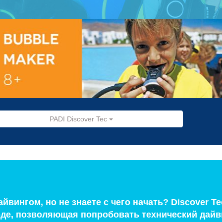
PADI Discover Tec
йвингом, но не знаете с чего начать? Discover Tec
оде, позволяющая попробовать технический дайв