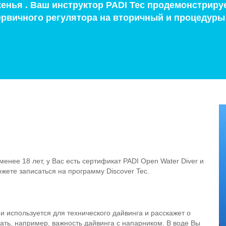
енья . Ваш инструктор PADI Tec продемонстриру
первичного регулятора на вторичный и процедур
енее 18 лет, у Вас есть сертификат PADI Open Water Diver и
жете записаться на программу Discover Tec.
и используется для технического дайвинга и расскажет о
ать, например, важность дайвинга с напарником. В воде Вы