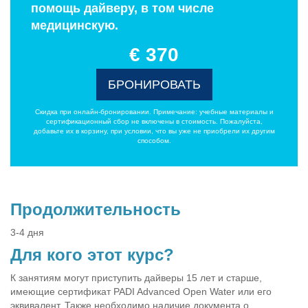
помощь дайверу, в том числе
медицинскую.
€ 370
БРОНИРОВАТЬ
Скидка при онлайн-бронировании. Примечание: учебные материалы и
сертификационный сбор не включены в стоимость. Пожалуйста,
добавьте их в корзину, при условии, что вы уже не приобрели их другим
способом.
Продолжительность
3-4 дня
Для кого этот курс?
К занятиям могут приступить дайверы 15 лет и старше,
имеющие сертификат PADI Advanced Open Water или его
эквивалент. Также необходимо наличие документа о