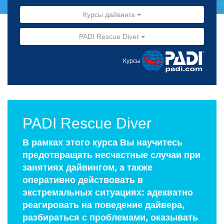
Курсы дайвинга
PADI Rescue Diver
Курсы
PADI Rescue Diver
В рамках этого курса Вы научитесь
предотвращать несчастные случаи при
занятиях дайвингом, а также
оперативно действовать в
экстремальных ситуациях: адекватно
реагировать на поведение дайвера,
разбираться с проблемами, оказывать