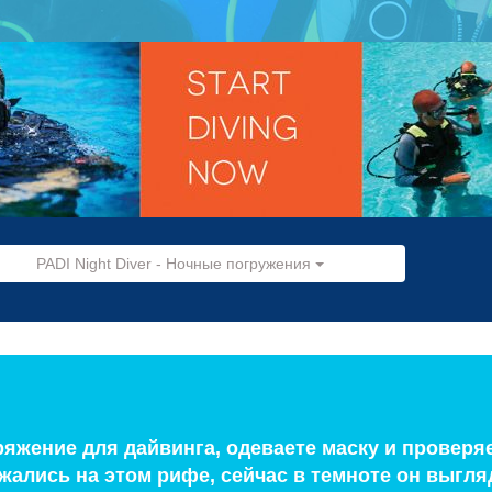
PADI Night Diver - Ночные погружения
ряжение для дайвинга, одеваете маску и проверяе
жались на этом рифе, сейчас в темноте он выгля