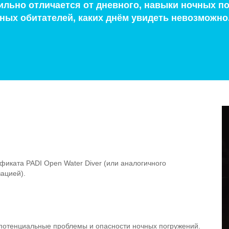
ильно отличается от дневного, навыки ночных п
ных обитателей, каких днём увидеть невозможно
фиката PADI Open Water Diver (или аналогичного
ацией).
 потенциальные проблемы и опасности ночных погружений.