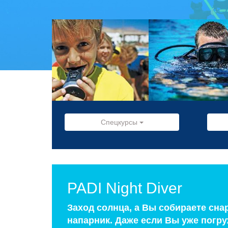
Спецкурсы
PADI Night Diver
Заход солнца, а Вы собираете сна
напарник. Даже если Вы уже погру