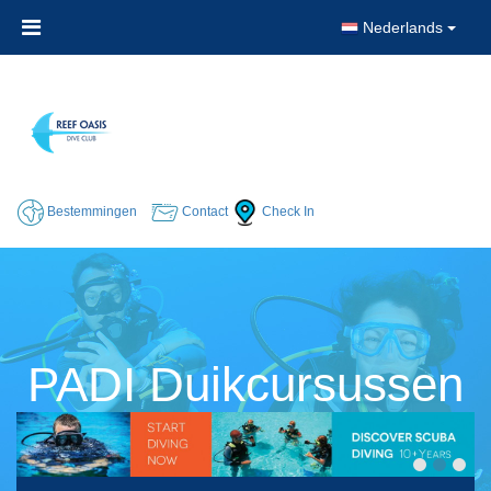
Nederlands
Bestemmingen
Contact
Check In
PADI Duikcursussen