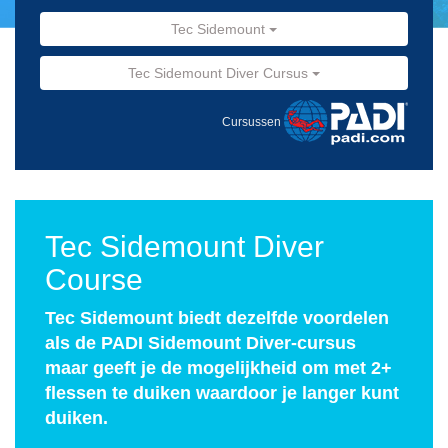
Tec Sidemount
Tec Sidemount Diver Cursus
Cursussen
Tec Sidemount Diver
Course
Tec Sidemount biedt dezelfde voordelen
als de PADI Sidemount Diver-cursus
maar geeft je de mogelijkheid om met 2+
flessen te duiken waardoor je langer kunt
duiken.