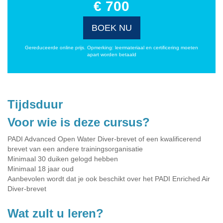
€ 700
BOEK NU
Gereduceerde online prijs. Opmerking: leermateriaal en certificering moeten
apart worden betaald
Tijdsduur
Voor wie is deze cursus?
PADI Advanced Open Water Diver-brevet of een kwalificerend
brevet van een andere trainingsorganisatie
Minimaal 30 duiken gelogd hebben
Minimaal 18 jaar oud
Aanbevolen wordt dat je ook beschikt over het PADI Enriched Air
Diver-brevet
Wat zult u leren?