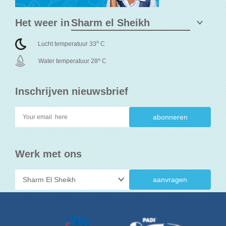
Het weer in
o
Lucht temperatuur 33
C
o
Water temperatuur 28
C
Inschrijven nieuwsbrief
Werk met ons
aanvragen