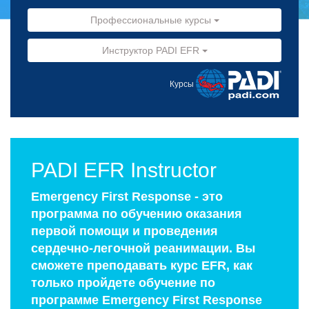
Профессиональные курсы
Инструктор PADI EFR
Курсы
PADI EFR Instructor
Еmergency First Response - это
программа по обучению оказания
первой помощи и проведения
сердечно-легочной реанимации. Вы
сможете преподавать курс EFR, как
только пройдете обучение по
программе Emergency First Response