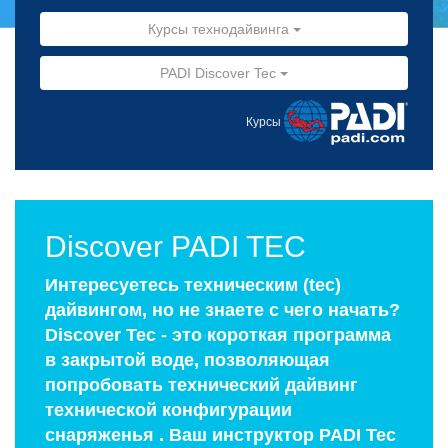
Курсы технодайвинга
PADI Discover Tec
Курсы
Discover PADI TEC
Интересуетесь техническим (tec)
дайвингом, но не знаете с чего начать?
Discover Tec - это короткая программа
в закрытой воде, позволяющая
попробовать технический дайвинг
технической конфигурации
снаряженья . Ваш инструктор PADI Tec