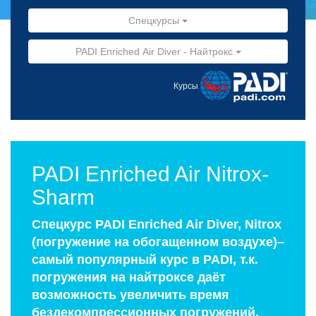
Спецкурсы
PADI Enriched Air Diver - Найтрокс
Курсы
PADI Enriched Air Nitrox-
Sharm
Спецкурс PADI Enriched Air Diver, Nitrox
(погружение на обогащенном воздухе)–
самый популярный курс в PADI, т.к.
погружения на найтроксе даёт
возможность увеличить время
бездекомпрессионных погружений.