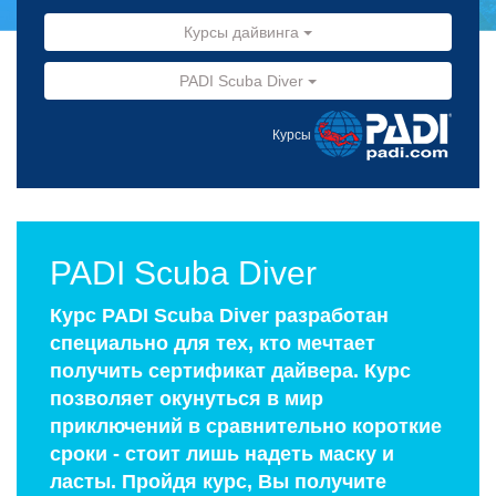
Курсы дайвинга
PADI Scuba Diver
Курсы
PADI Scuba Diver
Курс PADI Scuba Diver разработан
специально для тех, кто мечтает
получить сертификат дайвера. Курс
позволяет окунуться в мир
приключений в сравнительно короткие
сроки - стоит лишь надеть маску и
ласты. Пройдя курс, Вы получите