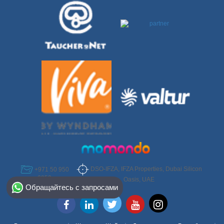
DSO-IFZA, IFZA Properties, Dubai Silicon
+971 50 950
6952
Select Destination
Oasis, UAE
Обращайтесь с запросами
Egypt
Bahamas