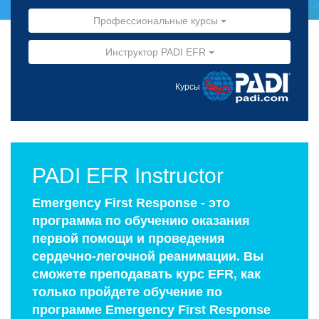
Профессиональные курсы
Инструктор PADI EFR
Курсы
PADI EFR Instructor
Еmergency First Response - это
программа по обучению оказания
первой помощи и проведения
сердечно-легочной реанимации. Вы
сможете преподавать курс EFR, как
только пройдете обучение по
программе Emergency First Response