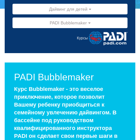
Дайвинг для детей
PADI Bubblemaker
Курсы
PADI Bubblemaker
Курс Bubblemaker - это веселое
приключение, которое позволит
Вашему ребенку приобщиться к
семейному увлечению дайвингом. В
бассейне под руководством
квалифицированного инструктора
PADI он сделает свои первые шаги в