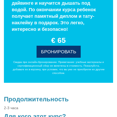
дайвинге и научится дышать под
водой. По окончании курса ребенок
получает памятный диплом и тату-
наклейку в подарок. Это легко,
интересно и безопасно!
€ 65
БРОНИРОВАТЬ
Скидка при онлайн-бронировании. Примечание: учебные материалы и
сертификационный сбор не включены в стоимость. Пожалуйста,
добавьте их в корзину, при условии, что вы уже не приобрели их другим
способом.
Продолжительность
2-3 часа
Для кого этот курс?