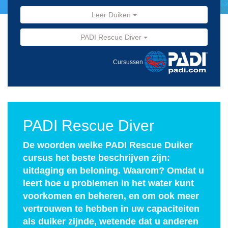
Leer Duiken
PADI Rescue Diver
Cursussen
PADI Rescue Diver
De woorden welke PADI Rescue Duiker
cursus het beste beschrijven zijn:
uitdaging en beloning. Waarom? Omdat u
leert hoe u problemen in het water kunt
voorkomen en beheren, en om ook meer
vertrouwen te hebben in uw capaciteiten
als duiker zijnde, wetende dat u anderen