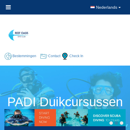
Nederlands
Bestemmingen
Contact
Check In
PADI Duikcursussen