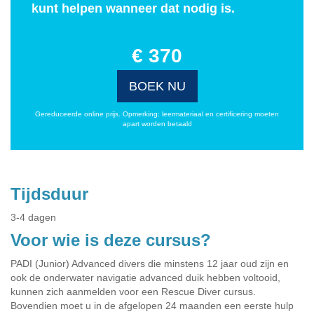
kunt helpen wanneer dat nodig is.
€ 370
BOEK NU
Gereduceerde online prijs. Opmerking: leermateriaal en certificering moeten
apart worden betaald
Tijdsduur
3-4 dagen
Voor wie is deze cursus?
PADI (Junior) Advanced divers die minstens 12 jaar oud zijn en
ook de onderwater navigatie advanced duik hebben voltooid,
kunnen zich aanmelden voor een Rescue Diver cursus.
Bovendien moet u in de afgelopen 24 maanden een eerste hulp