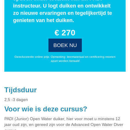
instructeur. U logt duiken en ontwikkelt
zo nieuwe ervaringen en tegelijkertijd te
genieten van het duiken.
€ 270
BOEK NU
Gereduceerde online prijs. Opmerking: leermateriaal en certificering moeten
apart worden betaald
Tijdsduur
2,5 -3 dagen
Voor wie is deze cursus?
PADI (Junior) Open Water duiker, hier voor moet u minstens 12
jaar oud zijn, en gereed zijn voor de Advanced Open Water Diver