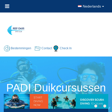
Nederlands
Bestemmingen
Contact
Check In
PADI Duikcursussen