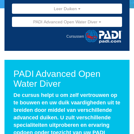
Leer Duiken
PADI Advanced Open Water Diver
Cursussen
PADI Advanced Open
Water Diver
De cursus helpt u om zelf vertrouwen op
te bouwen en uw duik vaardigheden uit te
breiden door middel van verschillende
advanced duiken. U zult verschillende
specialiteiten uitproberen en ervaring
opdoen onder toezicht van uw PADI