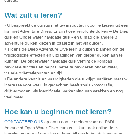
cursus.
Wat zult u leren?
• U bespreekt de cursus met uw instructeur door te kiezen uit een
lijst met Adventure Dives. Er zijn twee verplichte duiken – De Diep
duik en Onder water navigatie duik - en u mag die andere 3
adventure duiken kiezen in totaal zijn het vijf duiken.
• Tijdens de Deep Adventure Dive leert u duiken plannen om de
fysiologische effecten en uitdagingen van dieper duiken aan te
kunnen. De onderwater navigatie duik verfijnt de kompas
navigatie functies en helpt u beter te navigeren onder water,
visuele oriëntatiepunten en tijd.
• De andere kennis en vaardigheden die u krijgt, variëren met uw
interesse voor wat u in gedachten heeft zoals - fotografie,
drijfvermogen, vis identificatie, verkenning van wrakken en nog
veel meer.
Hoe kan u beginnen met leren?
CONTACTEER ONS
op om u aan te melden voor de PADI
Advanced Open Water Diver cursus. U kunt ook online de e-
learning starten of om alles te leren bij ons in het duik centrum