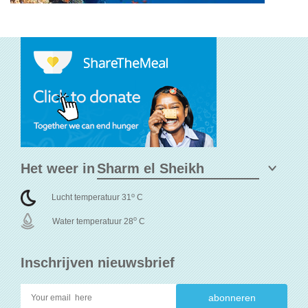
Het weer in
o
Lucht temperatuur 31
C
o
Water temperatuur 28
C
Inschrijven nieuwsbrief