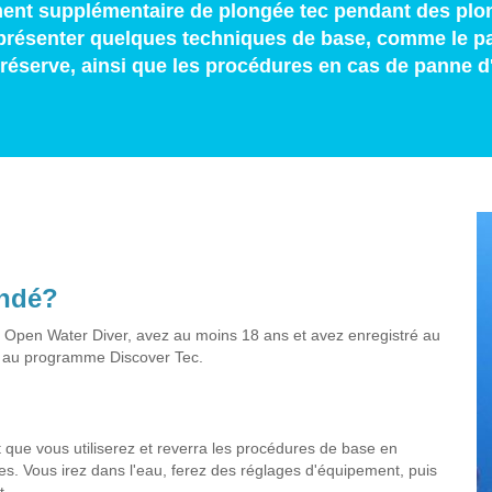
ement supplémentaire de plongée tec pendant des plo
 présenter quelques techniques de base, comme le 
réserve, ainsi que les procédures en cas de panne d'
andé?
DI Open Water Diver, avez au moins 18 ans et avez enregistré au
er au programme Discover Tec.
 que vous utiliserez et reverra les procédures de base en
. Vous irez dans l'eau, ferez des réglages d'équipement, puis