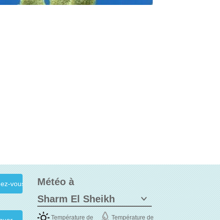
Météo à
Température de
Température de
quer