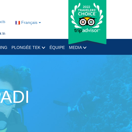
cts
Français
 In
ING
PLONGÉE TEK
ÉQUIPE
MEDIA
PADI