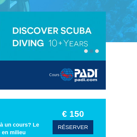
Cours
€ 150
 à un cours? Le
RÉSERVER
 en milieu