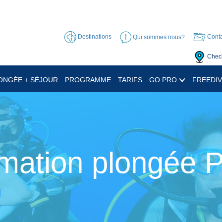
Destinations
Qui sommes nous?
Conta
Check
ONGÉE + SÉJOUR
PROGRAMME
TARIFS
GO PRO
FREEDIV
mation plongée 