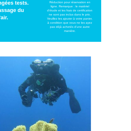
ngées tests.
Réduction pour réservation en
ligne. Remarque : le matériel
passage du
d'étude et les frais de certification
ne sont pas inclus dans le prix.
air.
Veuillez les ajouter à votre panier,
à condition que vous ne les ayez
pas déjà achetés d'une autre
manière.