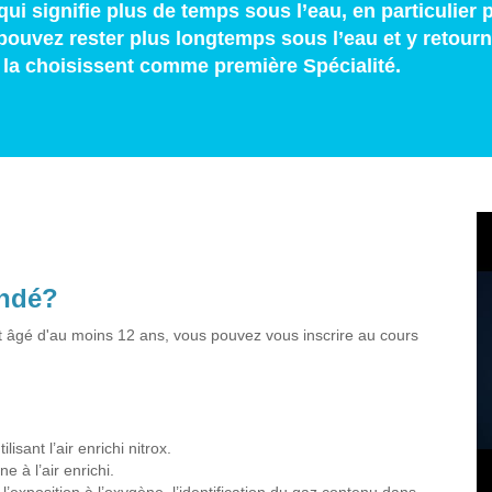
i signifie plus de temps sous l’eau, en particulier 
pouvez rester plus longtemps sous l’eau et y retourn
la choisissent comme première Spécialité.
andé?
t âgé d'au moins 12 ans, vous pouvez vous inscrire au cours
sant l’air enrichi nitrox.
 à l’air enrichi.