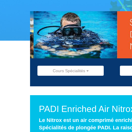
Cours Spécialités
PADI Enriched Air Nitr
Le Nitrox est un air comprimé enrich
Spécialités de plongée PADI. La raison