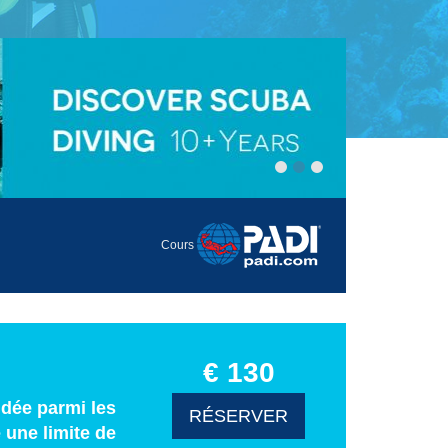
Cours
€ 130
ndée parmi les
RÉSERVER
 une limite de