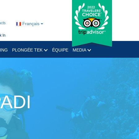
cts
Français
 In
ING
PLONGÉE TEK
ÉQUIPE
MEDIA
PADI