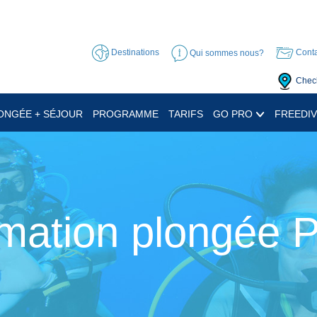
Destinations
Qui sommes nous?
Conta
Check
ONGÉE + SÉJOUR
PROGRAMME
TARIFS
GO PRO
FREEDIV
mation plongée 