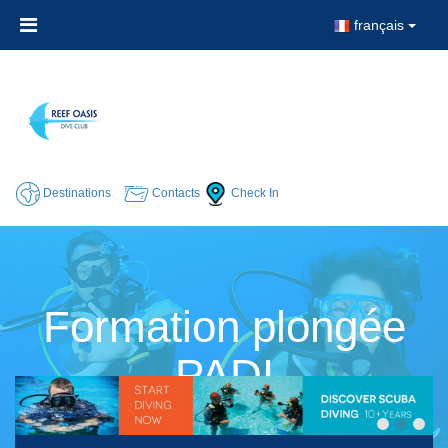
français
Destinations
Contacts
Check In
Formation plongée
PADI