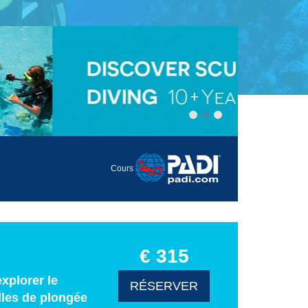
Cours
€ 315
xplorer le
RÉSERVER
lles de plongée