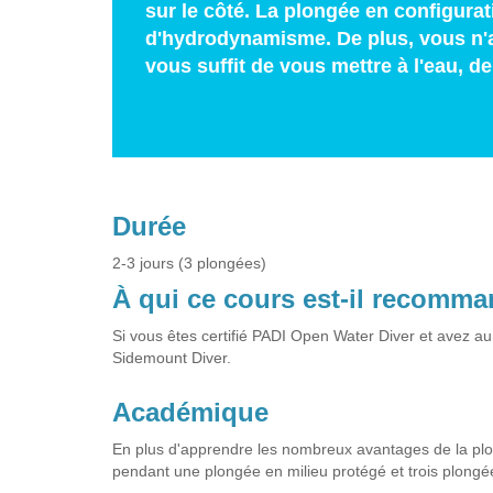
sur le côté. La plongée en configura
d'hydrodynamisme. De plus, vous n'av
vous suffit de vous mettre à l'eau, d
Durée
2-3 jours (3 plongées)
À qui ce cours est-il recomm
Si vous êtes certifié PADI Open Water Diver et avez a
Sidemount Diver.
Académique
En plus d'apprendre les nombreux avantages de la plon
pendant une plongée en milieu protégé et trois plongé