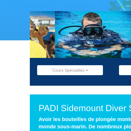
Cours Spécialités
PADI Sidemount Diver 
Avoir les bouteilles de plongée mont
monde sous-marin. De nombreux plong