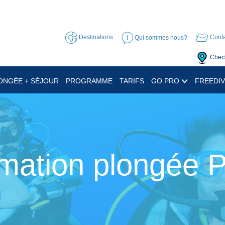
Destinations
Qui sommes nous?
Conta
Check
ONGÉE + SÉJOUR
PROGRAMME
TARIFS
GO PRO
FREEDIV
mation plongée 