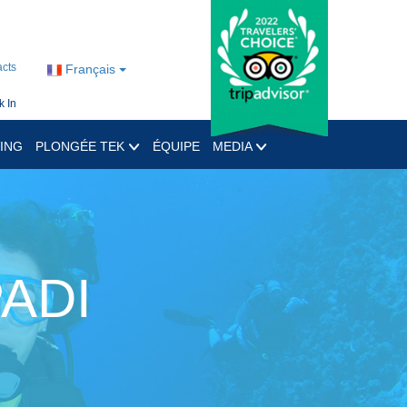
cts
Français
 In
ING
PLONGÉE TEK
ÉQUIPE
MEDIA
PADI