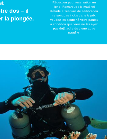
et
Réduction pour réservation en
ligne. Remarque : le matériel
re dos – il
d'étude et les frais de certification
ne sont pas inclus dans le prix.
r la plongée.
Veuillez les ajouter à votre panier,
à condition que vous ne les ayez
pas déjà achetés d'une autre
manière.