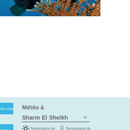
Météo à
Température de
Température de
quer