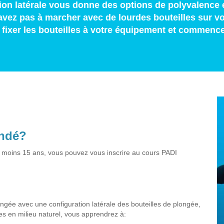
tion latérale vous donne des options de polyvalence 
ez pas à marcher avec de lourdes bouteilles sur vot
e fixer les bouteilles à votre équipement et commence
andé?
u moins 15 ans, vous pouvez vous inscrire au cours PADI
gée avec une configuration latérale des bouteilles de plongée,
es en milieu naturel, vous apprendrez à: