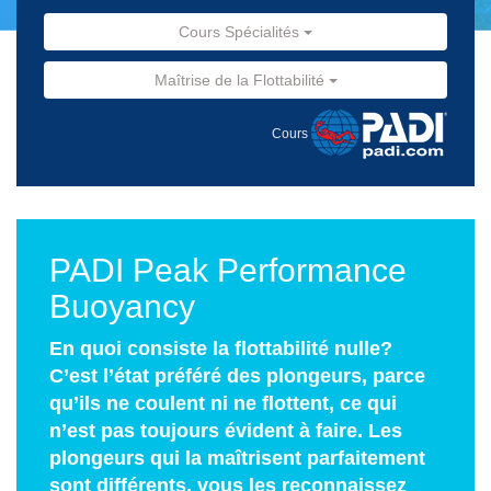
Cours Spécialités
Maîtrise de la Flottabilité
Cours
PADI Peak Performance
Buoyancy
En quoi consiste la flottabilité nulle?
C’est l’état préféré des plongeurs, parce
qu’ils ne coulent ni ne flottent, ce qui
n’est pas toujours évident à faire. Les
plongeurs qui la maîtrisent parfaitement
sont différents, vous les reconnaissez