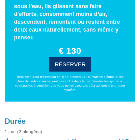
sous l’eau, ils glissent sans faire
d'efforts, consomment moins d’air,
descendent, remontent ou restent entre
deux eaux naturellement, sans même y
penser.
€ 130
RÉSERVER
Réduction pour réservation en ligne. Remarque : le matériel d'étude et les
frais de certification ne sont pas inclus dans le prix. Veuillez les ajouter à
votre panier, à condition que vous ne les ayez pas déjà achetés d'une autre
manière.
Durée
1 jour (2 plongées)