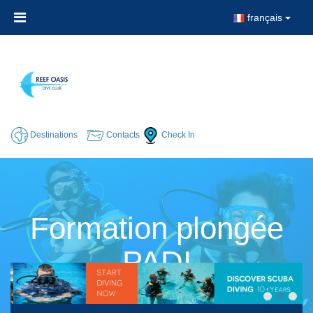
français
Destinations
Contacts
Check In
Formation plongée
PADI