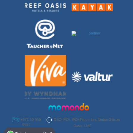
DSO-IFZA, IFZA Properties, Dubai Silicon
+971 50 950
6952
Oasis, UAE
Select Destination