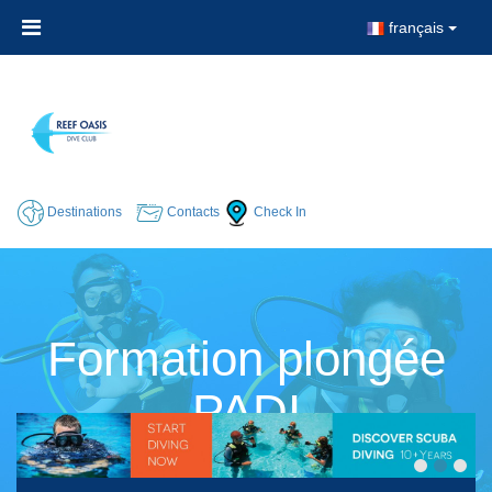
français
Destinations
Contacts
Check In
Formation plongée
PADI