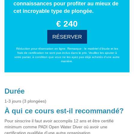
connaissances pour profiter au mieux de
cet incroyable type de plongée.
€ 240
RÉSERVER
Réduction pour réservation en ligne. Remarque : le matériel d'étude et les
frais de certification ne sont pas inclus dans le prix. Veuillez les ajouter à
votre panier, à condition que vous ne les ayez pas déjà achetés d'une autre
manière.
Durée
1-3 jours (3 plongées)
À qui ce cours est-il recommandé?
Pour sinscrire il faut avoir accomplis 12 ans et être certifié
minimum comme PADI Open Water Diver où avoir une
certification qualifiée d'une autre organisation