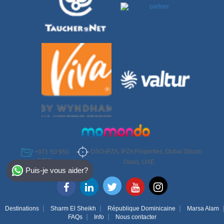
DSO-IFZA, IFZA Properties, Dubai Silicon
+971 50 950
6952
Select Destination
Oasis, UAE
Puis-je vous aider?
Egypt
Bahamas
Destinations
Sharm El Sheikh
République Dominicaine
Marsa Alam
FAQs
Info
Nous contacter
Dominican