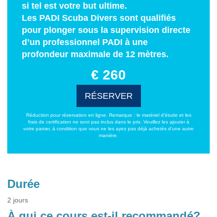
si tel est votre but ultime.
Les PADI Scuba Divers sont qualifiés
pour plonger sous la supervision directe
d’un professionnel PADI à une
profondeur maximale de 12 mètres.
€ 260
RÉSERVER
Réduction pour réservation en ligne. Remarque : le matériel d'étude et les
frais de certification ne sont pas inclus dans le prix. Veuillez les ajouter à
votre panier, à condition que vous ne les ayez pas déjà achetés d'une autre
manière.
Durée
2 jours
À qui ce cours est-il recommandé?