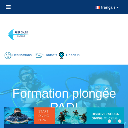
français
Destinations
Contacts
Check In
Formation plongée
PADI