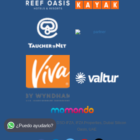
Select Destination
DSO-IFZA, IFZA Properties, Dubai Silicon
+971 50 950
¿Puedo ayudarlo?
6952
Egypt
Oasis, UAE