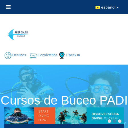
español
Destinos
Contáctenos
Check In
Cursos de Buceo PADI