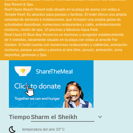
Bay Resort & Spa.
Reef Oasis Beach Resort está situado en la playa de arena con vistas a
Temple Reef. Es atractivo para parejas y familias. El hotel ofrece una amplia
variedad de servicios e instalaciones, que incluyen una amplia gama de
actividades deportivas, numerosos restaurantes y cafés, entretenimiento
nocturno, centro de spa, 10 piscinas y fabuloso Aqua Park.
Reef Oasis El Blue Bay Resort es un hermoso y acogedor establecimiento
de 5 estrellas, idealmente situado en la playa con vistas al arrecife Far
Garden. El hotel cuenta con numerosos restaurantes y cafeterías, animación
nocturna, parque acuático y piscina al aire libre, jacuzzi, animación, zona
deportiva, gimnasio y Spa.
Tiempo
o
temperatura del aire 33
C