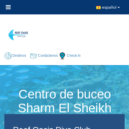
español
Destinos
Contáctenos
Check In
Centro de buceo
Sharm El Sheikh