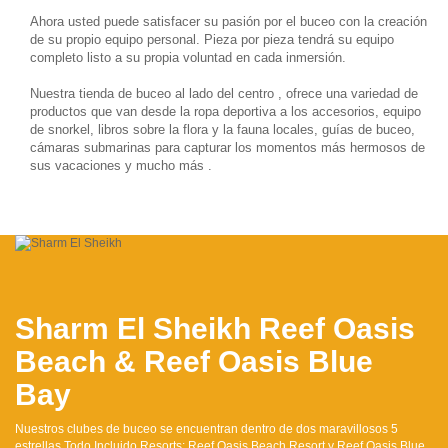
Ahora usted puede satisfacer su pasión por el buceo con la creación
de su propio equipo personal. Pieza por pieza tendrá su equipo
completo listo a su propia voluntad en cada inmersión.
Nuestra tienda de buceo al lado del centro , ofrece una variedad de
productos que van desde la ropa deportiva a los accesorios, equipo
de snorkel, libros sobre la flora y la fauna locales, guías de buceo,
cámaras submarinas para capturar los momentos más hermosos de
sus vacaciones y mucho más .
Sharm El Sheikh
Reef Oasis
Beach & Reef Oasis Blue
Bay
Nuestros clubes de buceo se encuentran dentro de dos maravillosos 5
estrellas Todo Incluido Resorts: Reef Oasis Beach Resort y Reef Oasis Blue