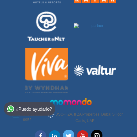
Select Destination
¿Puedo ayudarlo?
Egypt
DSO-IFZA, IFZA Properties, Dubai Silicon
+971 50 950
6952
Oasis, UAE
Bahamas