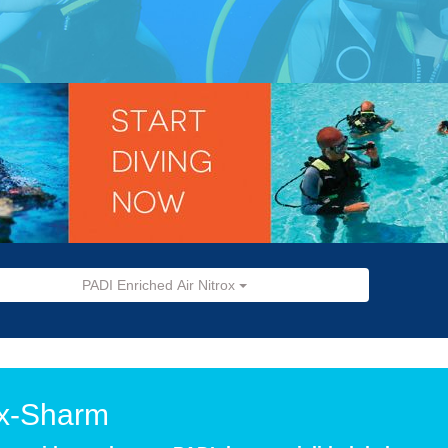
PADI Enriched Air Nitrox
ox-Sharm