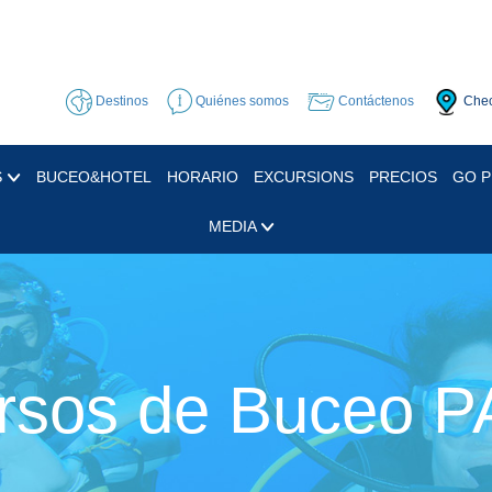
Destinos
Quiénes somos
Contáctenos
Chec
S
BUCEO&HOTEL
HORARIO
EXCURSIONS
PRECIOS
GO 
MEDIA
rsos de Buceo P