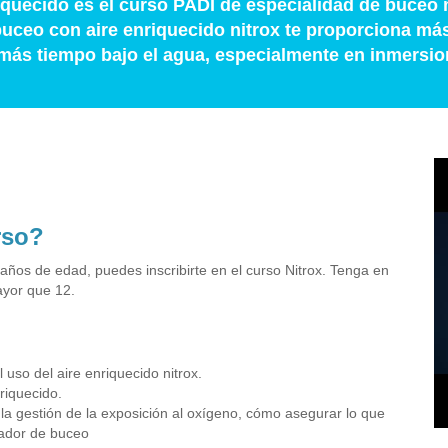
iquecido es el curso PADI de especialidad de buceo
 buceo con aire enriquecido nitrox te proporciona má
más tiempo bajo el agua, especialmente en inmersio
rso?
años de edad, puedes inscribirte en el curso Nitrox. Tenga en
ayor que 12.
so del aire enriquecido nitrox.
riquecido.
 la gestión de la exposición al oxígeno, cómo asegurar lo que
nador de buceo