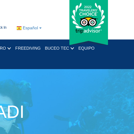
k In
Español
PRO
FREEDIVING
BUCEO TEC
EQUIPO
ADI