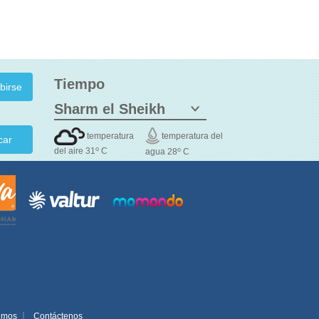
Tiempo
temperatura
temperatura del
car
o
o
del aire 31
C
agua 28
C
omos
Contáctenos