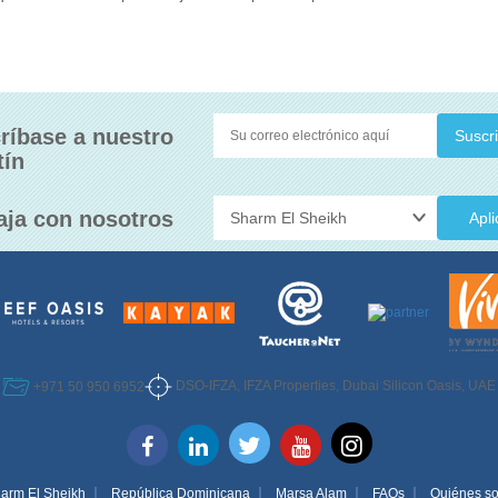
ríbase a nuestro
tín
aja con nosotros
Apli
DSO-IFZA, IFZA Properties, Dubai Silicon Oasis, UAE
+971 50 950 6952
arm El Sheikh
República Dominicana
Marsa Alam
FAQs
Quiénes s