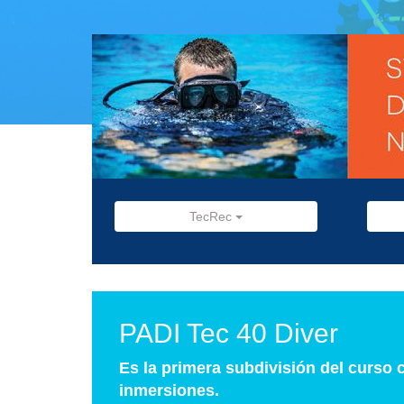
TecRec
PADI Tec 40 Diver
Es la primera subdivisión del curso
inmersiones.