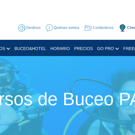
Destinos
Quiénes somos
Contáctenos
Chec
OS
BUCEO&HOTEL
HORARIO
PRECIOS
GO PRO
FREE
rsos de Buceo P