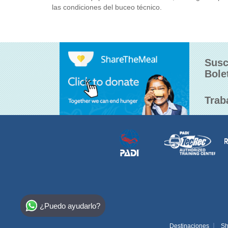
las condiciones del buceo técnico.
Susc
Bole
Trab
Select Destination
¿Puedo ayudarlo?
Egypt
Destinaciones
Sh