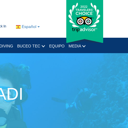
k In
Español
DIVING
BUCEO TEC
EQUIPO
MEDIA
ADI