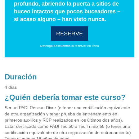
profundo, abriendo la puerta a sitios de
buceo intactos que pocos buceadores –
si acaso alguno – han visto nunca.
RESERVE
Obtenga descuentos al reservar en línea
Duración
4 días
¿Quién debería tomar este curso?
Ser un PADI Rescue Diver (o tener una certificación equivalente
de otra organización y tener prueba de entrenamiento en
primeros auxilios y RCP realizados en los últimos dos años).
Estar certificado como PADI Tec 50 o Tec Trimix 65 (o tener una
certificación equivalente de otra organización de entrenamiento)
Tener al menos 18 años de edad