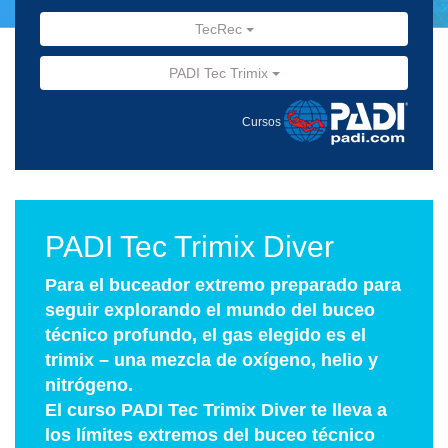
TecRec
PADI Tec Trimix
Cursos
PADI Tec Trimix Diver
Para el buceador extremo preparado para
seguir explorando el mundo del buceo
técnico profundo, el gas elegido es el
trimix – una mezcla de oxígeno, helio y
nitrógeno.
El curso PADI Tec Trimix Diver te lleva a
los límites extremos del buceo técnico