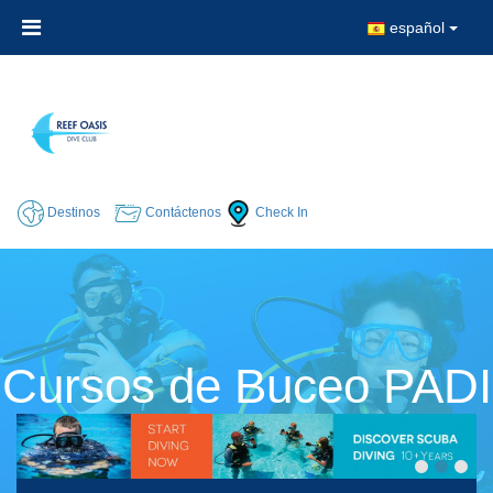
español
Destinos
Contáctenos
Check In
Cursos de Buceo PADI