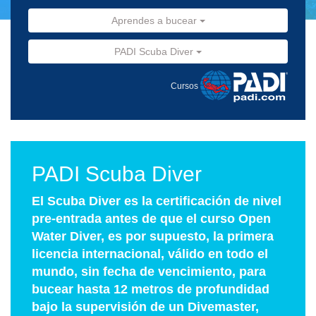
Aprendes a bucear
PADI Scuba Diver
Cursos
PADI Scuba Diver
El Scuba Diver es la certificación de nivel
pre-entrada antes de que el curso Open
Water Diver, es por supuesto, la primera
licencia internacional, válido en todo el
mundo, sin fecha de vencimiento, para
bucear hasta 12 metros de profundidad
bajo la supervisión de un Divemaster,