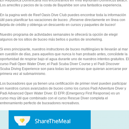
En República Dominicana nos encontramos en Viva Wyndham Dominicus Beach.
Los arrecifes y pecios de la costa de Bayahibe son una fantastica experiencia.
En la pagina web de Reef Oasis Dive Club puedes encontrar toda la información
útil para planificar tus vacaciones de buceo. ¡Reserve directamente en línea con
tarjeta de crédito y obtenga un descuento en cursos y paquetes de buceo!
Nuestro programa de actividades semanales le ofrecerá la opción de elegir
algunos de los sitios de buceo más bellos o puntos de snorkeling.
Si eres principiante, nuestros instructores de buceo multilingües te llevarán al mar
en cuestión de días, para aquellos que nunca lo han probado antes, concédete la
oportunidad de respirar bajo el agua durante uno de nuestros intentos gratuitos. El
curso Padi Open Water Diver, el Padi Scuba Diver Course y el Padi Discover
Scuba Diving Experience son para todas las personas que quieran acercarse por
primera vez al submarinismo.
Los buceadores que ya tienen una certificación de primer nivel pueden participar
en nuestros cursos avanzados de buceo como los cursos Padi Adventure Diver y
Padi Advanced Open Water Diver. El EFR (Emergency First Response) es un
curso muy útil que combinado con el curso Rescue Diver completa el
entrenamiento perfecto de buceadores recreativos.