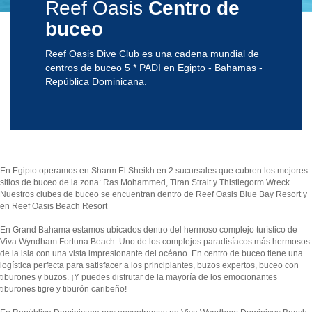
Reef Oasis
Centro de
buceo
Reef Oasis Dive Club es una cadena mundial de
centros de buceo 5 * PADI en Egipto - Bahamas -
República Dominicana.
En Egipto operamos en Sharm El Sheikh en 2 sucursales que cubren los mejores
sitios de buceo de la zona: Ras Mohammed, Tiran Strait y Thistlegorm Wreck.
Nuestros clubes de buceo se encuentran dentro de Reef Oasis Blue Bay Resort y
en Reef Oasis Beach Resort
En Grand Bahama estamos ubicados dentro del hermoso complejo turístico de
Viva Wyndham Fortuna Beach. Uno de los complejos paradisíacos más hermosos
de la isla con una vista impresionante del océano. En centro de buceo tiene una
logística perfecta para satisfacer a los principiantes, buzos expertos, buceo con
tiburones y buzos. ¡Y puedes disfrutar de la mayoría de los emocionantes
tiburones tigre y tiburón caribeño!