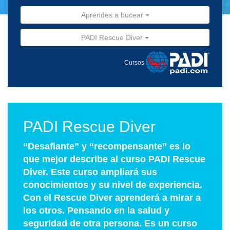
Aprendes a bucear
PADI Rescue Diver
Cursos
PADI Rescue Diver
“Desafiante” y “recompensante” es lo
que mejor describe al curso PADI Rescue
Diver. Este curso ampliará sus
conocimientos y su nivel de experiencia.
Con el Rescue Diver aprenderá a mirar a
los otros. Pensando en la salud y
seguridad de otra persona. Es un curso