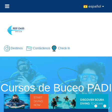
español
Destinos
Contáctenos
Check In
Cursos de Buceo PADI