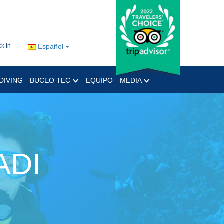
k In
Español
DIVING
BUCEO TEC
EQUIPO
MEDIA
ADI