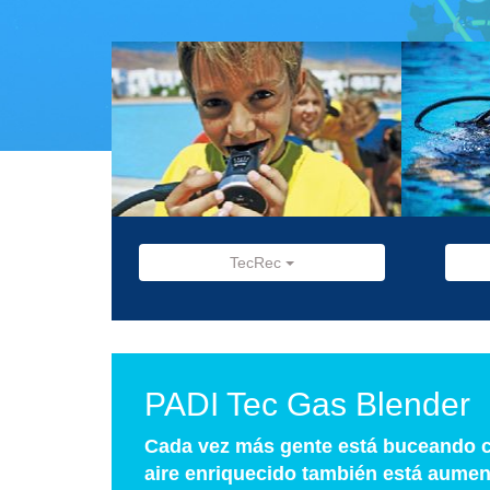
TecRec
PADI Tec Gas Blender
Cada vez más gente está buceando co
aire enriquecido también está aument