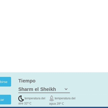
Tiempo
temperatura del
temperatura del
car
o
o
aire 32
C
agua 28
C