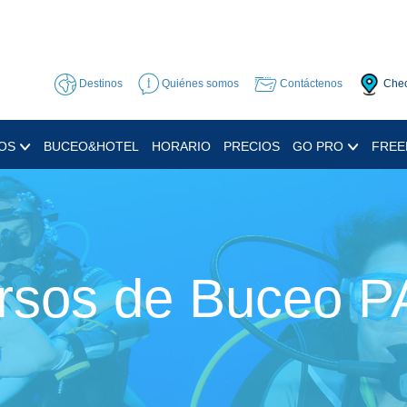
Destinos
Quiénes somos
Contáctenos
Chec
OS
BUCEO&HOTEL
HORARIO
PRECIOS
GO PRO
FREE
rsos de Buceo P