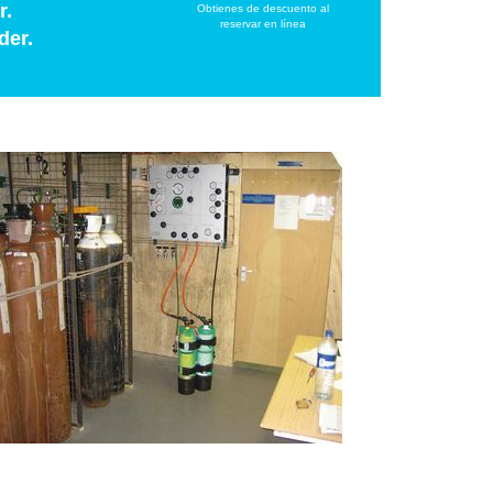
r.
Obtienes de descuento al
reservar en línea
der.