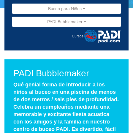
Buceo para Niños
PADI Bubblemaker
Cursos
PADI Bubblemaker
Qué genial forma de introducir a los
niños al buceo en una piscina de menos
de dos metros / seis pies de profundidad.
Celebra un cumpleaños mediante una
memorable y excitante fiesta acuatica
con los amigos y la familia en nuestro
centro de buceo PADI. Es divertido, fácil