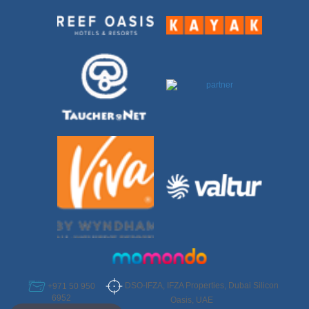
DSO-IFZA, IFZA Properties, Dubai Silicon
+971 50 950
6952
Oasis, UAE
Select Destination