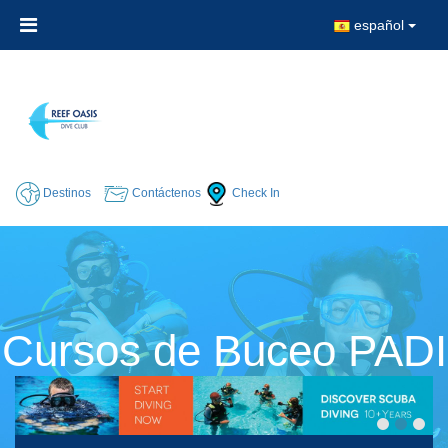
español
Destinos
Contáctenos
Check In
Cursos de Buceo PADI