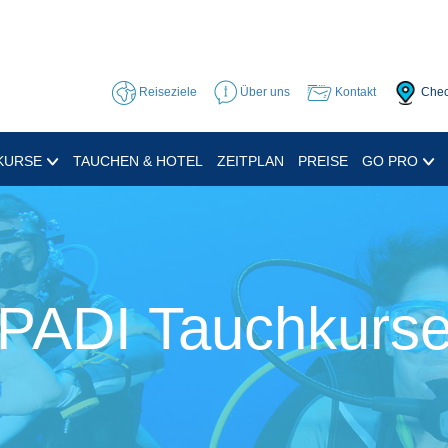
Reiseziele
Über uns
Kontakt
Chec
KURSE
TAUCHEN & HOTEL
ZEITPLAN
PREISE
GO PRO
PADI Tauchkurs