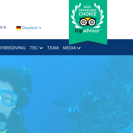
k In
Deutsch
FREEDIVING
TEC
TEAM
MEDIA
e