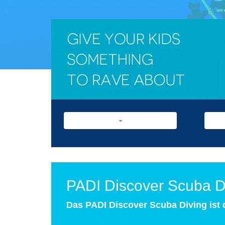
PADI Discover Scuba D
Das PADI Discover Scuba Diving ist d