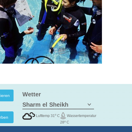
Wetter
o
Lufttemp 31
C
Wassertemperatur
rben
o
28
C