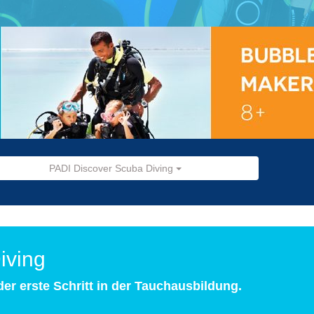
PADI Discover Scuba Diving
iving
er erste Schritt in der Tauchausbildung.