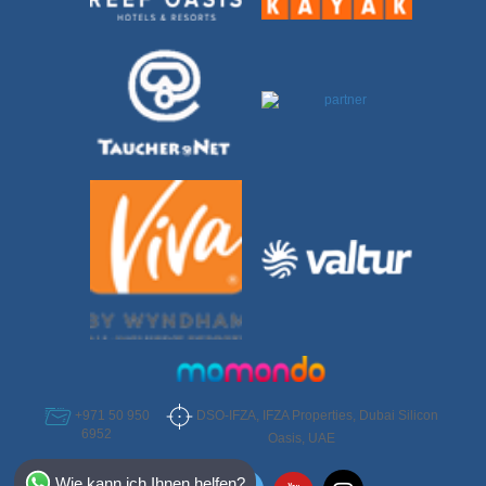
DSO-IFZA, IFZA Properties, Dubai Silicon
+971 50 950
6952
Oasis, UAE
Select Destination
Wie kann ich Ihnen helfen?