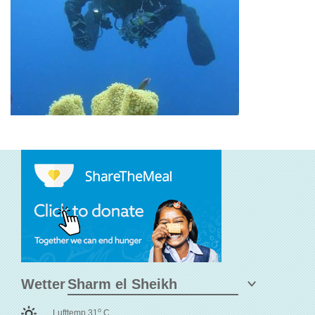
Wetter
o
Lufttemp 31
C