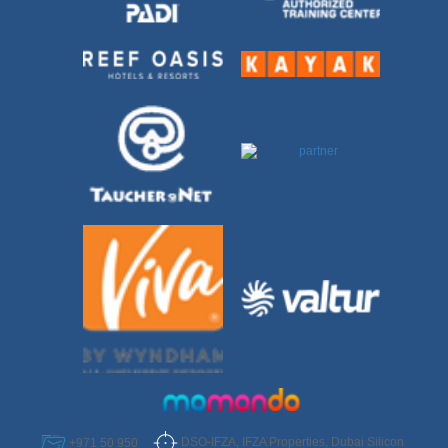
DSO-IFZA, IFZA Properties, Dubai Silicon
+971 50 950