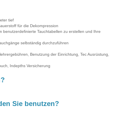
ter tief
Sauerstoff für die Dekompression
enutzerdefinierte Tauchtabellen zu erstellen und Ihre
stauchgänge selbständig durchzuführen
hlehrergebühren, Benutzung der Einrichtung, Tec Ausrüstung,
dbuch, Indepths Versicherung
n?
den Sie benutzen?