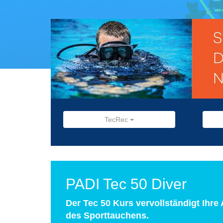
TecRec
PADI Tec 50 Diver
Der Tec 50 Kurs vervollständigt Ihre
des Sporttauchens.