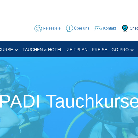
Reiseziele
Über uns
Kontakt
Chec
KURSE
TAUCHEN & HOTEL
ZEITPLAN
PREISE
GO PRO
PADI Tauchkurs