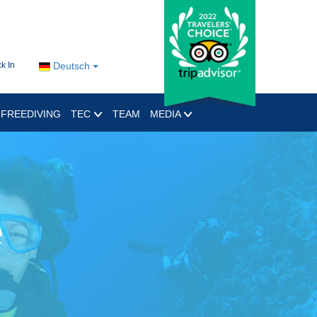
k In
Deutsch
FREEDIVING
TEC
TEAM
MEDIA
e