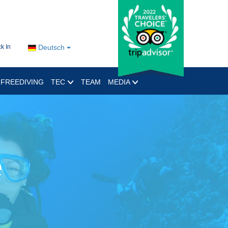
k In
Deutsch
FREEDIVING
TEC
TEAM
MEDIA
e