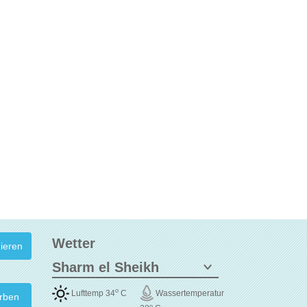
Wetter
o
Lufttemp 34
C
Wassertemperatur
rben
o