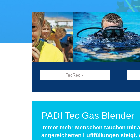
TecRec
PADI Tec Gas Blender
Immer mehr Menschen tauchen mit an
angereicherten Luftfüllungen steigt. 