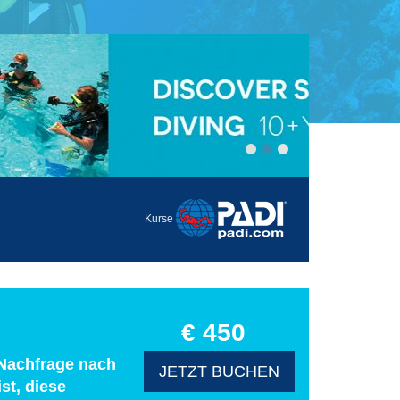
Kurse
€ 450
 Nachfrage nach
JETZT BUCHEN
st, diese