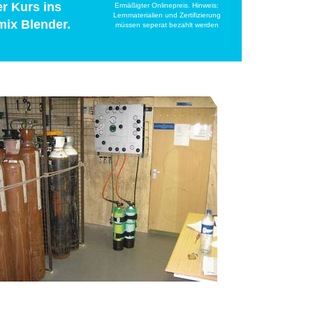
r Kurs ins
Ermäßigter Onlinepreis. Hinweis:
Lernmaterialien und Zertifizierung
mix Blender.
müssen seperat bezahlt werden