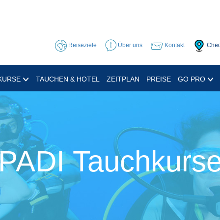
Reiseziele
Über uns
Kontakt
Chec
KURSE
TAUCHEN & HOTEL
ZEITPLAN
PREISE
GO PRO
PADI Tauchkurs