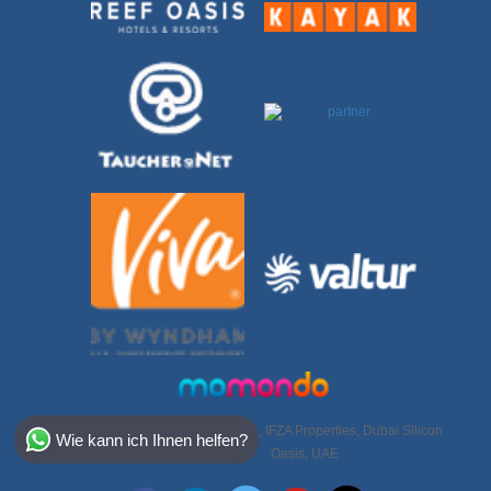
Select Destination
DSO-IFZA, IFZA Properties, Dubai Silicon
+971 50 950
Wie kann ich Ihnen helfen?
6952
Egypt
Oasis, UAE