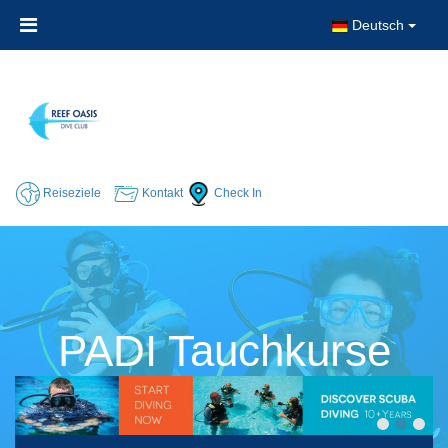
Deutsch
Reiseziele
Kontakt
Check In
PADI Tauchkurse