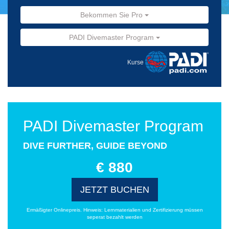
Bekommen Sie Pro
PADI Divemaster Program
Kurse
PADI Divemaster Program
DIVE FURTHER, GUIDE BEYOND
€ 880
JETZT BUCHEN
Ermäßigter Onlinepreis. Hinweis: Lernmaterialien und Zertifizierung müssen
seperat bezahlt werden