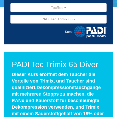
TecRec
PADI Tec Trimix 65
Kurse
PADI Tec Trimix 65 Diver
Dieser Kurs eröffnet dem Taucher die
Vorteile von Trimix, und Taucher sind
qualifiziert,Dekompressionstauchgänge
mit mehreren Stopps zu machen, die
EANx und Sauerstoff für beschleunigte
Dekompression verwenden, und Trimix
mit einem Sauerstoffgehalt von 18% oder