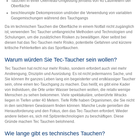
Tauchen in einer Overhead-Umgebung jenseits von 40 Laufmetern der
Oberfläche
beschleunigte Dekompression und/oder die Verwendung von variablen
Gasgemischungen während des Tauchgangs
Da im technischen Tauchen die Oberfläche in einem Notfall nicht zugänglich
ist, verwenden Tec Taucher umfangreiche Methoden und Technologien und
Schulungen, um die zusätzlichen Risiken zu bewältigen. Aber selbst bei
diesen hat das Tec-Tauchen mehr Risiko, potentielle Gefahren und kürzere
kritische Fehlerketten als das Sporttauchen.
Warum würden Sie Tec-Taucher sein wollen?
Tec Tauchen hat nicht nur mehr Risiko, sondern erfordert auch viel mehr
Anstrengung, Disziplin und Ausrüstung. Es ist nicht jedermanns Sache, und
Sie können Ihr ganzes Leben lang ein begeisterter und erstklassiger Taucher
sein, ohne einen tec-Tauchgang zu machen. Das heißt, es gibt eine Kader
von Individuen, die Orte unter Wasser besuchen wollen, die relativ wenige
Menschen zu sehen bekommen. Viele spektakuläre, unberührte Wracks
liegen in Tiefen unter 40 Metern. Tiefe Riffe haben Organismen, die Sie nicht
in den seichteren Gewässern finden können. Manche Leute genießen die
Herausforderung und den Fokus, den das Tec-Tauchen erfordert. Wieder
andere lieben es, sich mit Spitzentechnologien zu beschäftigen. Diese
Gründe machen Tec Tauchen belohnend.
Wie lange gibt es technisches Tauchen?