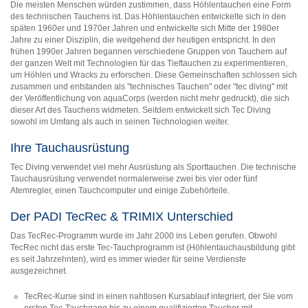
Die meisten Menschen würden zustimmen, dass Höhlentauchen eine Form
des technischen Tauchens ist. Das Höhlentauchen entwickelte sich in den
späten 1960er und 1970er Jahren und entwickelte sich Mitte der 1980er
Jahre zu einer Disziplin, die weitgehend der heutigen entspricht. In den
frühen 1990er Jahren begannen verschiedene Gruppen von Tauchern auf
der ganzen Welt mit Technologien für das Tieftauchen zu experimentieren,
um Höhlen und Wracks zu erforschen. Diese Gemeinschaften schlossen sich
zusammen und entstanden als "technisches Tauchen" oder "tec diving" mit
der Veröffentlichung von aquaCorps (werden nicht mehr gedruckt), die sich
dieser Art des Tauchens widmeten. Seitdem entwickelt sich Tec Diving
sowohl im Umfang als auch in seinen Technologien weiter.
Ihre Tauchausrüstung
Tec Diving verwendet viel mehr Ausrüstung als Sporttauchen. Die technische
Tauchausrüstung verwendet normalerweise zwei bis vier oder fünf
Atemregler, einen Tauchcomputer und einige Zubehörteile.
Der PADI TecRec & TRIMIX Unterschied
Das TecRec-Programm wurde im Jahr 2000 ins Leben gerufen. Obwohl
TecRec nicht das erste Tec-Tauchprogramm ist (Höhlentauchausbildung gibt
es seit Jahrzehnten), wird es immer wieder für seine Verdienste
ausgezeichnet.
TecRec-Kurse sind in einen nahtlosen Kursablauf integriert, der Sie vom