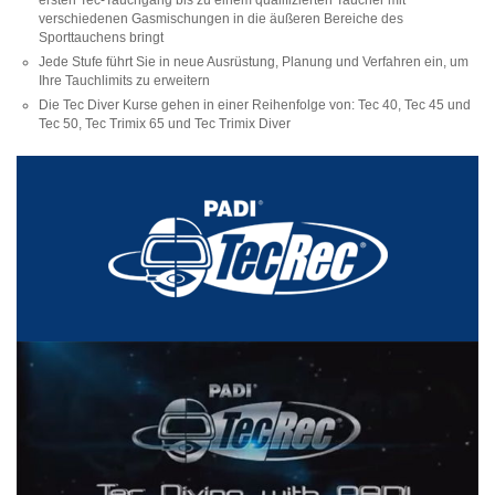
ersten Tec-Tauchgang bis zu einem qualifizierten Taucher mit
verschiedenen Gasmischungen in die äußeren Bereiche des
Sporttauchens bringt
Jede Stufe führt Sie in neue Ausrüstung, Planung und Verfahren ein, um
Ihre Tauchlimits zu erweitern
Die Tec Diver Kurse gehen in einer Reihenfolge von: Tec 40, Tec 45 und
Tec 50, Tec Trimix 65 und Tec Trimix Diver