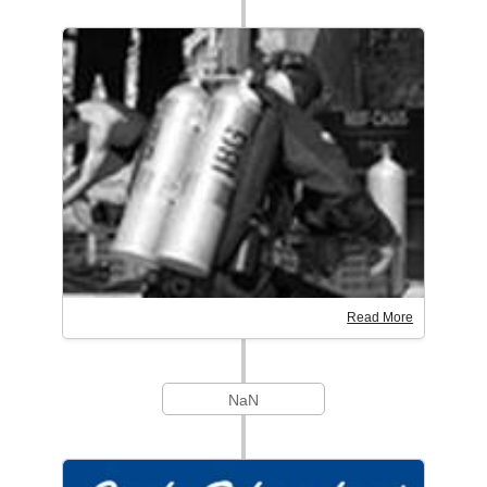
Read More
NaN