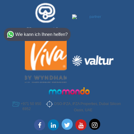
Select Destination
Wie kann ich Ihnen helfen?
Egypt
Bahamas
Dominican
DSO-IFZA, IFZA Properties, Dubai Silicon
+971 50 950
6952
Oasis, UAE