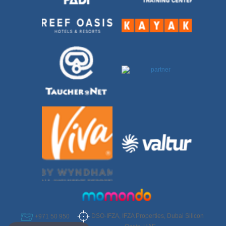
DSO-IFZA, IFZA Properties, Dubai Silicon
+971 50 950
Select Destination
6952