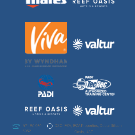
DSO-IFZA, IFZA Properties, Dubai Silicon
+971 50 950
6952
Oasis, UAE