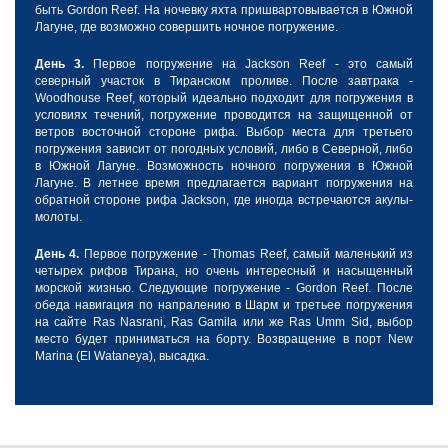
быть Gordon Reef. На ночевку яхта пришвартовывается в Южной
Лагуне, где возможно совершить ночное погружение.
День 3.
Первое погружение на Jackson Reef - это самый
северный участок в Тиранском проливе. После завтрака -
Woodhouse Reef, который идеально подходит для погружения в
условиях течений, погружение проводится на защищенной от
ветров восточной стороне рифа. Выбор места для третьего
погружения зависит от погодных условий, либо в Северной, либо
в Южной Лагуне. Возможность ночного погружения в Южной
Лагуне. В летнее время предлагается вариант погружения на
обратной стороне рифа Jackson, где иногда встречаются акулы-
молоты.
День 4.
Первое погружение - Thomas Reef, самый маленький из
четырех рифов Тирана, но очень интересный и насыщенный
морской жизнью. Следующие погружение - Gordon Reef. После
обеда навигация по напралению в Шарм и третьее погружения
на сайте Ras Nasrani, Ras Gamila или же Ras Umm Sid, выбор
место будет приниматься на борту. Возвращение в порт New
Marina (El Wataneya), высадка.