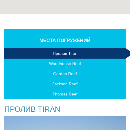
МЕСТА ПОГРУЖЕНИЙ
Пролив Tiran
Woodhouse Reef
Gordon Reef
Jackson Reef
Thomas Reef
ПРОЛИВ TIRAN