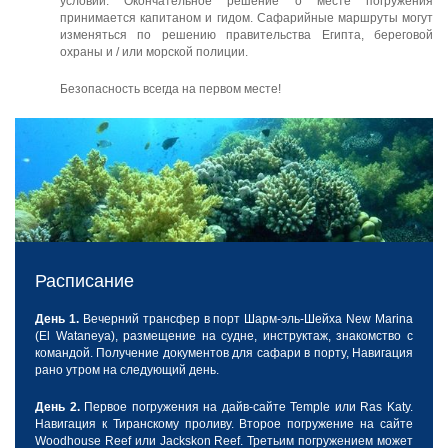
условий.
Окончательное решение о месте погружения
принимается капитаном и гидом.
Сафарийные маршруты могут
изменяться по решению правительства Египта, береговой
охраны и / или морской полиции.
Безопасность всегда на первом месте!
Расписание
День 1.
Вечерний трансфер в порт Шарм-эль-Шейха New Marina
(El Wataneya), размещение на судне, инструктаж, знакомство с
командой. Получение документов для сафари в порту, Навигация
рано утром на следующий день.
День 2.
Первое погружения на дайв-сайте Temple или Ras Katy.
Навигация к Тиранскому проливу. Второе погружение на сайте
Woodhouse Reef или Jackskon Reef. Третьим погружением может