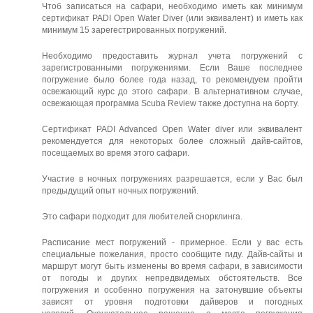
Чтоб записаться на сафари, необходимо иметь как минимум
сертификат PADI Open Water Diver (или эквивалент) и иметь как
минимум 15 зарегестрированных погружений.
Необходимо предоставить журнал учета погружений с
зарегистрованными погружениями.
Если Ваше последнее
погружение было более года назад, то рекомендуем пройти
освежающий курс до этого сафари. В альтернативном случае,
освежающая программа Scuba Review также доступна на борту.
Сертификат PADI Advanced Open Water diver или эквивалент
рекомендуется для некоторых более сложный дайв-сайтов,
посещаемых во время этого сафари.
Участие в ночных погружениях разрешается, если у Вас был
предыдущий опыт ночных погружений.
Это сафари подходит для любителей снорклинга.
Расписание мест погружений - примерное. Если у вас есть
специальные пожелания, просто сообщите гиду. Дайв-сайты и
маршрут могут быть изменены во время сафари, в зависимости
от погоды и других непредвидемых обстоятельств. Все
погружения и особенно погружения на затонувшие объекты
зависят от уровня подготовки дайверов и погодных