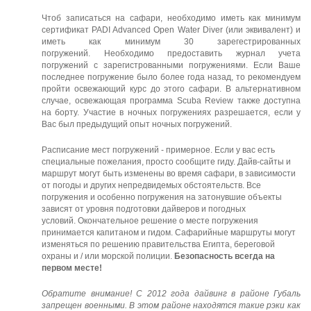
Чтоб записаться на сафари, необходимо иметь как минимум
сертификат PADI Advanced Open Water Diver (или эквивалент) и
иметь как минимум 30 зарегестрированных
погружений.
Необходимо предоставить журнал учета
погружений с зарегистрованными погружениями.
Если Ваше
последнее погружение было более года назад, то рекомендуем
пройти освежающий курс до этого сафари. В альтернативном
случае, освежающая программа Scuba Review также доступна
на борту.
Участие в ночных погружениях разрешается, если у
Вас был предыдущий опыт ночных погружений.
Расписание мест погружений - примерное. Если у вас есть
специальные пожелания, просто сообщите гиду. Дайв-сайты и
маршрут могут быть изменены во время сафари, в зависимости
от погоды и других непредвидемых обстоятельств. Все
погружения и особенно погружения на затонувшие объекты
зависят от уровня подготовки дайверов и погодных
условий.
Окончательное решение о месте погружения
принимается капитаном и гидом.
Сафарийные маршруты могут
изменяться по решению правительства Египта, береговой
охраны и / или морской полиции.
Безопасность всегда на
первом месте!
Обратите внимание! С 2012 года дайвинг в районе Губаль
запрещен военными. В этом районе находятся такие рэки как