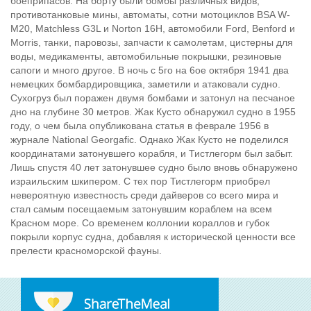
боеприпасов. На борту были бомбы различных видов,
противотанковые мины, автоматы, сотни мотоциклов BSA W-
M20, Matchless G3L и Norton 16H, автомобили Ford, Benford и
Morris, танки, паровозы, запчасти к самолетам, цистерны для
воды, медикаменты, автомобильные покрышки, резиновые
сапоги и много другое. В ночь с 5го на 6ое октября 1941 два
немецких бомбардировщика, заметили и атаковали судно.
Сухогруз был поражен двумя бомбами и затонул на песчаное
дно на глубине 30 метров. Жак Кусто обнаружил судно в 1955
году, о чем была опубликована статья в феврале 1956 в
журнале National Georgafic. Однако Жак Кусто не поделился
координатами затонувшего корабля, и Тистлегорм был забыт.
Лишь спустя 40 лет затонувшее судно было вновь обнаружено
израильским шкипером. С тех пор Тистлегорм приобрел
невероятную известность среди дайверов со всего мира и
стал самым посещаемым затонувшим кораблем на всем
Красном море. Со временем коллонии кораллов и губок
покрыли корпус судна, добавляя к исторической ценности все
прелести красноморской фауны.