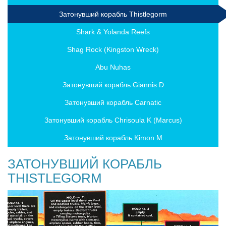
Затонувший корабль Thistlegorm
Shark & Yolanda Reefs
Shag Rock (Kingston Wreck)
Abu Nuhas
Затонувший корабль Giannis D
Затонувший корабль Carnatic
Затонувший корабль Chrisoula K (Marcus)
Затонувший корабль Kimon M
ЗАТОНУВШИЙ КОРАБЛЬ
THISTLEGORM