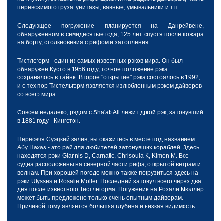
перевозимого груза: унитазы, ванные, умывальники и т.п.
Следующее погружение планируется на Данрейвене,
обнаруженном в семидесятые года, 125 лет спустя после пожара
на борту, столкновения с рифом и затопления.
Тистлегорм - один из самых известных рэков мира. Он был
обнаружен Кусто в 1956 году, точное положение рэка
сохранялось в тайне. Второе "открытие" рэка состоялось в 1992,
и с тех пор Тистельгорм язвляется излюбленным рэком дайверов
со всего мира.
Совсем недалеко, рядом с Sha'ab Ali лежит дргой рэк, затонувший
в 1881 году - Кингстон.
Пересечя Суэцкий залив, вы окажитесь в месте под названием
Абу Нахаз - это рай для любителей затонувших кораблей. Здесь
находятся рэки Giannis D, Carnatic, Chrisoula K, Kimon M. Все
судна расположены на северной части рифа, открытой ветрам и
волнам. При хорошей погоде можно также погрузиться здесь на
рэки Ulysses и Rosalie Moller. Последний затонул всего через два
дня после известного Тистлегорма. Погужение на Розали Мюллер
может быть предложено только очень опытным дайверам.
Причиной тому является большая глубина и низкая видимость.