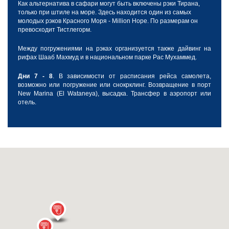
Как альтернатива в сафари могут быть включены рэки Тирана,
только при штиле на море. Здесь находится один из самых
молодых рэков Красного Моря - Million Hope. По размерам он
превосходит Тистлегорм.
Между погружениями на рэках организуется также дайвинг на
рифах Шааб Махмуд и в национальном парке Рас Мухаммед.
Дни 7 - 8
. В зависимости от расписания рейса самолета,
возможно или погружение или снокрклинг.
Возвращение в порт
New Marina (El Wataneya), высадка. Трансфер в аэропорт или
отель.