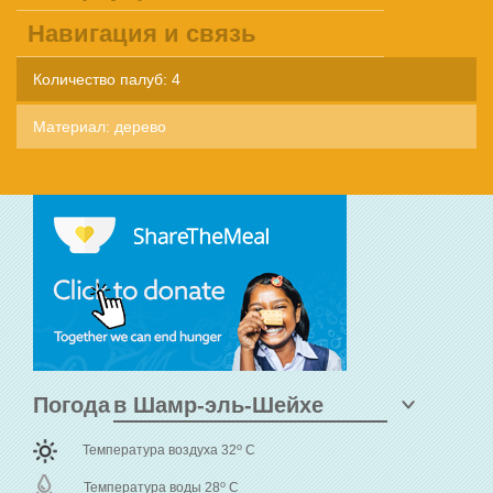
Навигация и связь
Количество палуб: 4
Материал: дерево
Погода
o
Температура воздуха 32
C
o
Температура воды 28
C