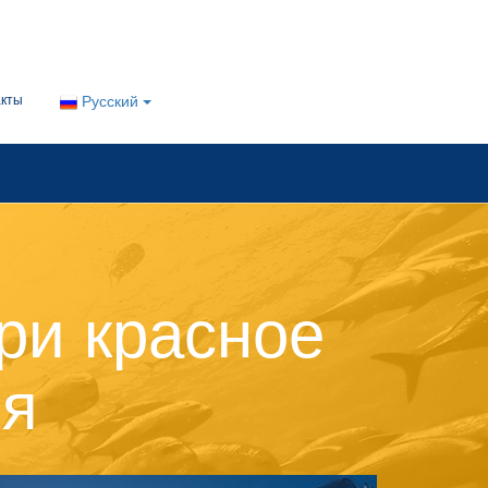
акты
Русский
ри красное
ия