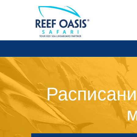
Расписани
м