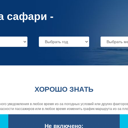
а сафари -
ХОРОШО ЗНАТЬ
о уведомления в любое время из-за погодных условий или других факторов.
асности пассажиров или в любое время изменить график маршрута из-за пло
Не включено: