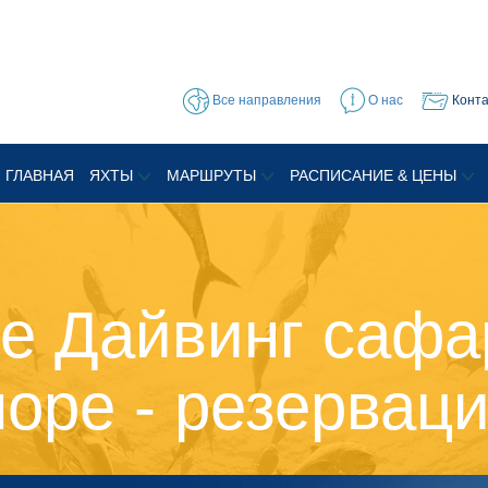
Все направления
О нас
Конт
ГЛАВНАЯ
ЯХТЫ
МАРШРУТЫ
РАСПИСАНИЕ & ЦЕНЫ
е Дайвинг сафа
оре - резервац