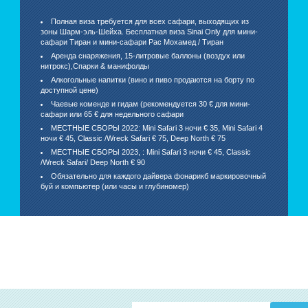
Полная виза требуется для всех сафари, выходящих из
зоны Шарм-эль-Шейха. Бесплатная виза Sinai Only для мини-
сафари Тиран и мини-сафари Рас Мохамед / Тиран
Аренда снаряжения, 15-литровые баллоны (воздух или
нитрокс),Спарки & манифолды
Алкогольные напитки (вино и пиво продаются на борту по
доступной цене)
Чаевые коменде и гидам (рекомендуется 30 € для мини-
сафари или 65 € для недельного сафари
МЕСТНЫЕ СБОРЫ 2022: Mini Safari 3 ночи € 35, Mini Safari 4
ночи € 45, Classic /Wreck Safari € 75, Deep North € 75
МЕСТНЫЕ СБОРЫ 2023, : Mini Safari 3 ночи € 45, Classic
/Wreck Safari/ Deep North € 90
Обязательно для каждого дайвера фонарикб маркировочный
буй и компьютер (или часы и глубиномер)