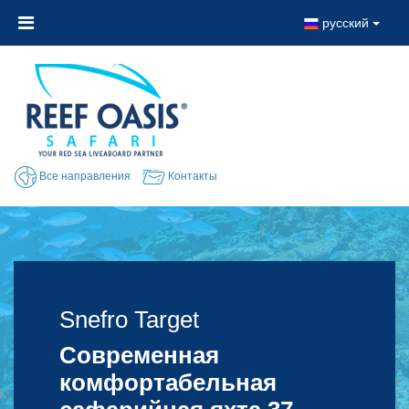
русский
Все направления
Контакты
Snefro Target
Snefro Target
Современная
комфортабельная