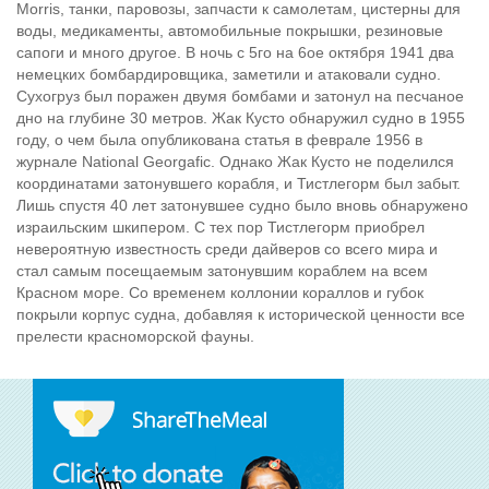
Morris, танки, паровозы, запчасти к самолетам, цистерны для
воды, медикаменты, автомобильные покрышки, резиновые
сапоги и много другое. В ночь с 5го на 6ое октября 1941 два
немецких бомбардировщика, заметили и атаковали судно.
Сухогруз был поражен двумя бомбами и затонул на песчаное
дно на глубине 30 метров. Жак Кусто обнаружил судно в 1955
году, о чем была опубликована статья в феврале 1956 в
журнале National Georgafic. Однако Жак Кусто не поделился
координатами затонувшего корабля, и Тистлегорм был забыт.
Лишь спустя 40 лет затонувшее судно было вновь обнаружено
израильским шкипером. С тех пор Тистлегорм приобрел
невероятную известность среди дайверов со всего мира и
стал самым посещаемым затонувшим кораблем на всем
Красном море. Со временем коллонии кораллов и губок
покрыли корпус судна, добавляя к исторической ценности все
прелести красноморской фауны.