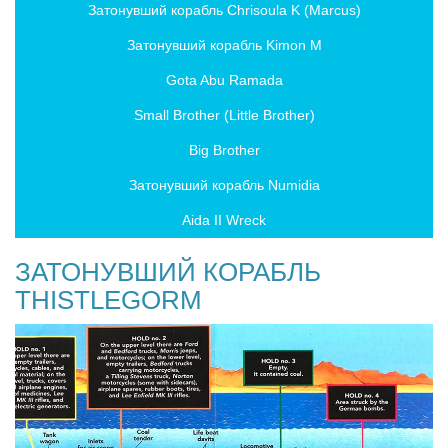
Затонувший корабль Chrisoula K (Marcus)
Затонувший корабль Kimon M
Gota Abu Ramada
Small Brother (Little Brother)
Big Brother
Затонувший корабль Numidia
Aida II Wreck
ЗАТОНУВШИЙ КОРАБЛЬ
THISTLEGORM