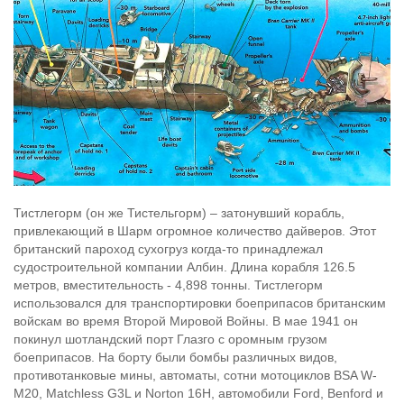
Тистлегорм (он же Тистельгорм) – затонувший корабль,
привлекающий в Шарм огромное количество дайверов. Этот
британский пароход сухогруз когда-то принадлежал
судостроительной компании Албин. Длина корабля 126.5
метров, вместительность - 4,898 тонны. Тистлегорм
использовался для транспортировки боеприпасов британским
войскам во время Второй Мировой Войны. В мае 1941 он
покинул шотландский порт Глазго с оромным грузом
боеприпасов. На борту были бомбы различных видов,
противотанковые мины, автоматы, сотни мотоциклов BSA W-
M20, Matchless G3L и Norton 16H, автомобили Ford, Benford и