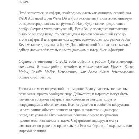
ночам.
Чтоб записаться на сафари, необходимо иметь как минимум сертификат
PADI Advanced Open Water Diver (или эквивалент) и иметь как минимум
50 зарегестрированных погружений. Надо будет также
предоставить
логбук (журнал учета погружений).
Если Ваше последнее погружение
было более года назад, то рекомендуем пройти освежающий курс до
этого сафари. В альтернативном случае, освежающая программа Scuba
Review также доступна на борту. Для собственной безопасности каждый
дайвер должен обязательно иметь дайв-компьютер, буек и фонарик.
Обратите внимание! С 2012 года дайвинг в районе Губаль запрещен
военными. В этом районе находятся такие рэки как Elysses, Barge,
Malak, Rosalie Moller. Неизвестно, как долго будет дейстововать
данное ограничение.
Расписание мест погружений - примерное. Если у вас есть специальные
пожелания, просто сообщите гиду. Дайв-сайты и маршрут могут быть
изменены во время сафари, в зависимости от погоды и других
непредвидемых обстоятельств. Все погружения и особенно погружения
на затонувшие объекты зависят от уровня подготовки дайверов и
погодных условий.
Окончательное решение о месте погружения
принимается капитаном и гидом.
Сафарийные маршруты могут
изменяться по решению правительства Египта, береговой охраны и / или
морской полиции.