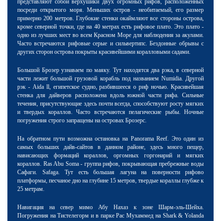
представляют собой верхушики двух огромных рифов, расположенных
посреди открытого моря. Меньших остров - необитаемый, его размер
примерно 200 метров. Глубокие стенки окаймляют все стороны острова,
кроме северной точки, где на 40 метрах есть рифовое плато. Это плато -
одно из лучших мест
во всем Красном Море
для наблюдения за акулами.
Часто встречаются рифовые серые и сильвертипс.
Бездонные
обрывы с
других сторон острова покрыты красивейшими коралловыми садами.
Большой Брозер узнаваем по маяку. Тут находятся два рэка, в северной
части лежит большой грузовой корабль под названием Numidia. Другой
рэк - Aida ll, египетское судно, разбившееся о риф ночью. Красивейшая
стенка для дайверов расположена вдоль южной части рифа. Сильные
течения, присутствующие здесь почти всегда, способствуют росту мягких
и твердых кораллов. Часто встречаются пелагические рыбы. Ночные
погружения строго запращены на островах Брозерс.
На обратном пути возможна остановка на
Panorama Reef. Это один из
самых больших дайв-сайтов в данном районе, здесь много пещер,
нависающих формаций кораллов, оргомных горгонарий и мягких
кораллов. Ras Abu Soma - группа рифов, покрывающая пребрежные воды
Сафаги. Safaga. Тут есть большая лагуна на поверности рифово
платформы, песчаное дно на глубине 15 метров, твердые кораллы глубже к
25 метрам.
Навигация на север мимо Абу Нахаз к зоне Шарм-эль-Шейха.
Погружения на Тистелегорм и в парке Рас Мухаммед на Shark & Yolanda