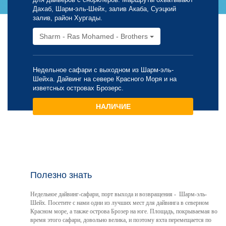
Дахаб, Шарм-эль-Шейх, залив Акаба, Суэцкий
залив, район Хургады.
Sharm - Ras Mohamed - Brothers
Недельное сафари с выходном из Шарм-эль-
Шейха. Дайвинг на севере Красного Моря и на
изветсных островах Брозерс.
НАЛИЧИЕ
Полезно знать
Недельное дайвинг-сафари, порт выхода и возвращения - Шарм-эль-
Шейх. Посетите с нами одни из лучших мест для дайвинга в северном
Красном море, а также острова Брозер на юге. Площадь, покрываемая во
время этого сафари, довольно велика, и поэтому яхта перемещается по