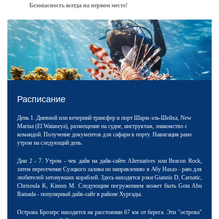
Безопасность всегда на первом месте!
Расписание
День 1. Дневной или вечерний трансфер в порт Шарм-эль-Шейха, New
Marina (El Wataneya), размещение на судне, инструктаж, знакомство с
командой. Получение документов для сафари в порту. Навигация рано
утром на следующий день.
Дни 2 - 7. Утром - чек дайв на дайв-сайте
Alternatives или Beacon Rock
,
затем пересечение Суэцкого залива по направлению в Абу Нахаз - раю для
любителей затонувших кораблей.
Здесь находятся рэки Giannis D, Carnatic,
Chrisoula K, Kimon M. Следующим погружением может быть
Gota Abu
Ramada - популярный дайв-сайт в районе Хургады.
Острова Брозерс находятся на расстоянии 67 км от берега. Эти "острова"