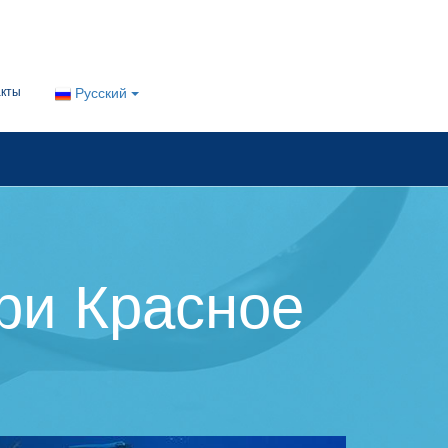
акты
Русский
ри Красное