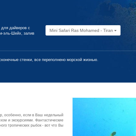
 для дайверов с
Mini Safari Ras Mohamed - Tiran
м-эль-Шейх, залив
сконечные стенки, все переполнено морской жизнью.
р, особенно, если в Ваш недельный
хом и экскурсиями. Фантастические
ого тропических рыбок - вот что Вы