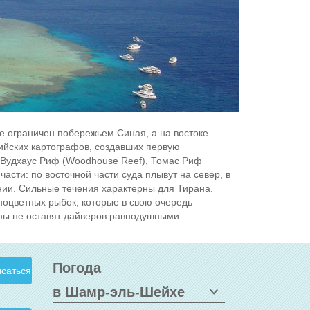
е ограничен побережьем Синая, а на востоке –
ийских картографов, создавших первую
, Вудхаус Риф (Woodhouse Reef), Томас Риф
асти: по восточной части суда плывут на север, в
нии. Сильные течения характерны для Тирана.
ноцветных рыбок, которые в свою очередь
фы не оставят дайверов равнодушными.
Погода