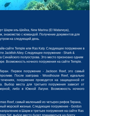
рт
Шарм-эль-Шейха,
New Marina (El Wataneya),
ж, знакомство с командой. Получение документов для
 утром на следующий день.
йв-сайте Temple или Ras Katy. Следующее погружение в
йте
Jackfish Alley.
Следующее погружение - Shark &
ка Синайского полуострова. Это место призноано одним
ире. Возможность ночного погружения на сайте Temple.
Тиран.
Первое погружение - Jackson Reef, это самый
 проливе.
После завтрака - Woodhouse Reef, идеально
 течениях, погружение проводится на защищенной от
а. Выбор места для третьего погружения зависит от
верной, либо в Южной Лагуне. Возможность ночного
omas Reef, самый маленький из четырех рифов Тирана,
ный морской жизнью. Следующие погружение - Gordon
 напралению в Шарм и третьее погружения на сайте Ras
Umm Sid, выбор место будет приниматься на борту.