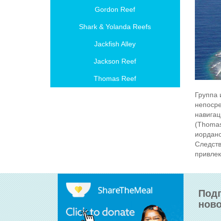
Gordon Reef
Shark & Yolanda Reefs
Jackfish Alley
Jackson Reef
Thomas Reef
Группа 
непосре
навигац
(Thomas
иорданс
Следств
привлек
Подп
ново