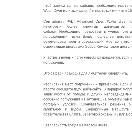
Чтоб записаться на сафари, необходимо иметь 
Water Diver (или эквивалент) и иметь как минимум 
Сертификат PADI Advanced Open Water diver и
некоторых более сложный дайв-сайтов,
сафари.
Необходимо предоставить журнал учета
погружениями.
Если Ваше последнее погруже
рекомендуем пройти освежающий курс до этого 
освежающая программа Scuba Review также доступн
Участие в ночных погружениях разрешается, если
погружений.
Это сафари подходит для любителей снорклинга.
Расписание мест погружений - примерное.
Если у
просто сообщите гиду.
Дайв-сайты и маршрут могут
зависимости от погоды и других непредвидемых
особенно погружения на затонувшие объекты завис
погодных условий.
Окончательное решение о
капитаном и гидом.
Сафарийные маршруты 
правительства Египта, береговой охраны и / или мо
Безопасность всегда на первом месте!