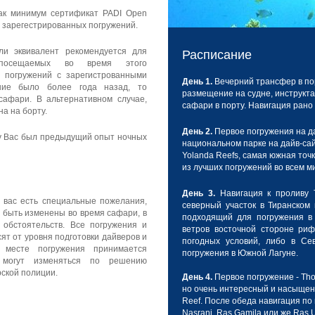
как минимум сертификат PADI Open
15 зарегестрированных погружений.
ли эквивалент рекомендуется для
Расписание
 посещаемых во время этого
 погружений с зарегистрованными
День 1.
Вечерний трансфер в по
ние было более года назад, то
размещение на судне, инструкта
сафари. В альтернативном случае,
сафари в порту. Навигация рано
а на борту.
День 2.
Первое погружения на да
 у Вас был предыдущий опыт ночных
национальном парке на дайв-са
Yolanda Reefs, самая южная точ
из лучших погружений во всем м
День 3.
Навигация к проливу 
 вас есть специальные пожелания,
северный участок в Тиранском
 быть изменены во время сафари, в
подходящий для погружения в
 обстоятельств. Все погружения и
ветров восточной стороне риф
ят от уровня подготовки дайверов и
погодных условий, либо в Се
 месте погружения принимается
погружения в Южной Лагуне.
могут изменяться по решению
рской полиции.
День 4.
Первое погружение - Th
но очень интересный и насыщен
Reef. После обеда навигация по
Nasrani, Ras Gamila или же Ras 