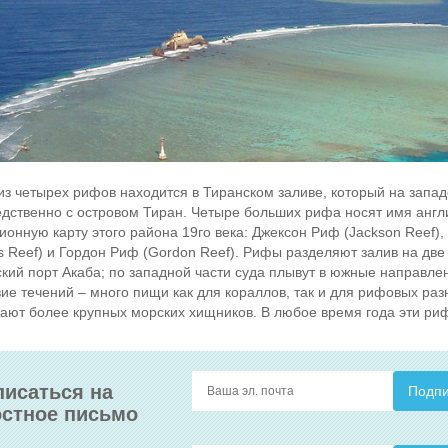
из четырех рифов находится в Тиранском заливе, который на запад
дственно с островом Тиран. Четыре больших рифа носят имя англ
ионную карту этого района 19го века: Джексон Риф (Jackson Reef)
 Reef) и Гордон Риф (Gordon Reef). Рифы разделяют залив на две ч
кий порт Акаба; по западной части суда плывут в южные направле
ие течений – много пищи как для кораллов, так и для рифовых раз
ают более крупных морских хищников. В любое время года эти ри
исаться на
стное письмо